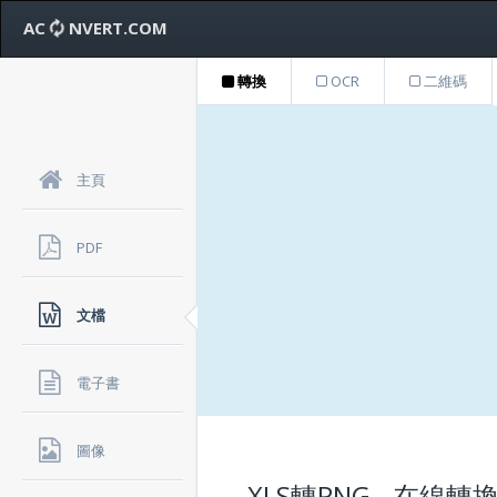
AC
NVERT.COM
轉換
OCR
二維碼
主頁
PDF
文檔
電子書
圖像
XLS轉PNG - 在線