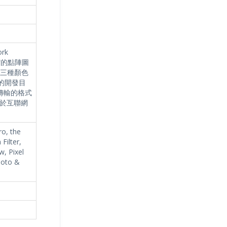
rk
壓縮的點陣圖
B三種顏色
G的開發目
傳輸的格式
於互聯網
o, the
Filter,
w, Pixel
hoto &