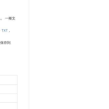
L。 一種文
，
TXT
，
。
件保存到