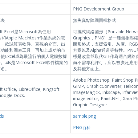
PNG Development Group
算表
無失真點陣圖圖檔格式
oft Excel是Microsoft為使用
可攜式網絡圖形（Portable Netwo
ws和Apple Macintosh作業系統的電
Graphics，PNG）是一種無損
的一款試算表軟件。直觀的介面、出
圖形格式，支援索引、灰度、RG
算功能和圖表工具，再加上成功的市
方案以及Alpha通道等特性。PN
使Excel成為最流行的個人電腦數據
標是改善並取代GIF作為適合網絡
.xls是Microsoft Excel軟件檔案的
而不需專利許可，所以被廣泛應用
檔名。
及其他方面上。
Adobe Photoshop, Paint Shop Pr
GIMP, GraphicConverter, Helicon 
t Office, LibreOffice, Kingsoft
ImageMagick, Inkscape, IrfanVie
Google Docs.
image editor, Paint.NET, Xara P
Graphic Designer.
ls
sample.png
PNG百科