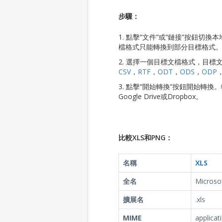
步驟：
1. 點擊“文件”或“鏈接”按鈕切
檔格式只能轉換到部分目標格式。例
2. 選擇一個目標文檔格式，目標
CSV
，
RTF
，
ODT
，
ODS
，
ODP
3. 點擊“開始轉換”按鈕開始轉
Google Drive或Dropbox。
比較XLS和PNG：
名稱
XLS
全名
Microsof
擴展名
.xls
MIME
applicat