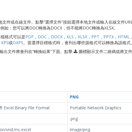
換本地文件或在線文件。點擊“選擇文件”按鈕選擇本地文件或輸入在線文件UR
如：您可以將DOC轉換為DOCX，但不能將DOC轉換為XLSX。
文檔格式可以是
PDF
，
DOC
，
DOCX
，
XLS
，
XLSX
，
PPT
，
PPTX
，
HTML
，
XPS
或
OXPS
。當選擇目標格式時，會列出哪些源格式可以轉換為該格式
換。輸出文件將會列在“轉換結果”下面。點擊
圖標顯示文件二維碼或將文
PNG
t Excel Binary File Format
Portable Network Graphics
.png
ion/vnd.ms-excel
image/png