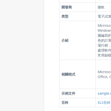
開發商
微軟
类型
電子試
Micros
Windo
腦編寫
介紹
色的計
場行銷，
處理軟件。
常用副
Microsof
相關程式
Office, 
示例文件
sample.x
百科
XLS百科