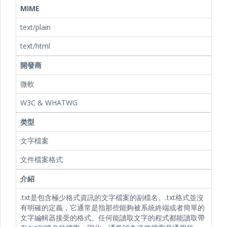
MIME
text/plain
text/html
開發商
微軟
W3C & WHATWG
类型
文字檔案
文件檔案格式
介紹
.txt是包含極少格式資訊的文字檔案的副檔名。.txt格式並沒
有明確的定義，它通常是指那些能夠被系統終端或者簡單的
文字編輯器接受的格式。任何能讀取文字的程式都能讀取帶