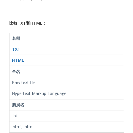
比較TXT和HTML：
名稱
TXT
HTML
全名
Raw text file
Hypertext Markup Language
擴展名
.txt
.html, .htm