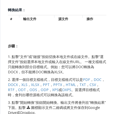
轉換結果：
#
輸出文件
源文件
操作
步驟：
1. 點擊“文件”或“鏈接”按鈕切換本地文件或在線文件。點擊“選
擇文件”按鈕選擇本地文件或輸入在線文件URL。 一種文檔格式
只能轉換到部分目標格式。例如：您可以將DOC轉換為
DOCX，但不能將DOC轉換為XLSX。
2. 選擇一個目標文檔格式，目標文檔格式可以是
PDF
，
DOC
，
DOCX
，
XLS
，
XLSX
，
PPT
，
PPTX
，
HTML
，
TXT
，
CSV
，
RTF
，
ODT
，
ODS
，
ODP
，
XPS
或
OXPS
。當選擇目標格式
時，會列出哪些源格式可以轉換為該格式。
3. 點擊“開始轉換”按鈕開始轉換。輸出文件將會列在“轉換結果”
下面。點擊
圖標顯示文件二維碼或將文件保存到Google
Drive或Dropbox。