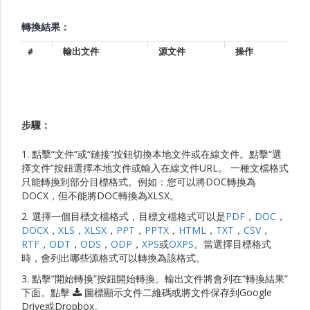
轉換結果：
#
輸出文件
源文件
操作
步驟：
1. 點擊“文件”或“鏈接”按鈕切換本地文件或在線文件。點擊“選
擇文件”按鈕選擇本地文件或輸入在線文件URL。 一種文檔格式
只能轉換到部分目標格式。例如：您可以將DOC轉換為
DOCX，但不能將DOC轉換為XLSX。
2. 選擇一個目標文檔格式，目標文檔格式可以是
PDF
，
DOC
，
DOCX
，
XLS
，
XLSX
，
PPT
，
PPTX
，
HTML
，
TXT
，
CSV
，
RTF
，
ODT
，
ODS
，
ODP
，
XPS
或
OXPS
。當選擇目標格式
時，會列出哪些源格式可以轉換為該格式。
3. 點擊“開始轉換”按鈕開始轉換。輸出文件將會列在“轉換結果”
下面。點擊
圖標顯示文件二維碼或將文件保存到Google
Drive或Dropbox。