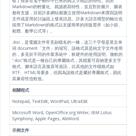
收了很多在電子郵件中已有的純文字標記的特性。由於
Markdown的輕量化、易讀易寫特性，並且對於圖片、圖表
都有支援，目前許多網站都廣泛使用Markdown來撰寫說明
文件或是用於討論區上發表訊息。許多大語言模型的輸出也
採用了Markdown的格式以支援簡單的排版需求（如小節、
粗體、數學公式等）。
.doc，是電腦文件常見副檔名的一種，这三个字母是英文单
词 document「文件」的缩写。該格式原是純文字文件使用
的，多見於不同的作業系統中，軟硬件的使用說明。微軟的
“.doc”格式是一種自己的專屬格式，其檔案可容納更多文字
格式、腳本語言及復原等資訊，比其他的文件檔格式如
RTF、HTML等要多，但因為該格式是屬於專屬格式，因此
其兼容性也較低。
相關程式
Notepad, TextEdit, WordPad, UltraEdit
Microsoft Word, OpenOffice.org Writer, IBM Lotus
Symphony, Apple Pages, AbiWord.
示例文件