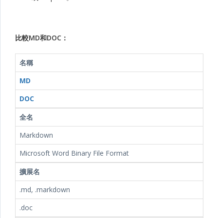
比較MD和DOC：
名稱
MD
DOC
全名
Markdown
Microsoft Word Binary File Format
擴展名
.md, .markdown
.doc