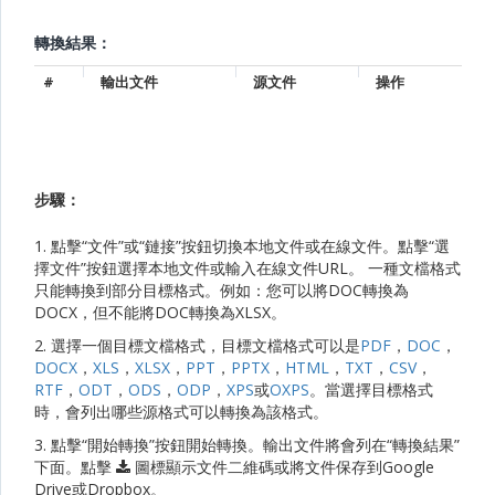
轉換結果：
#
輸出文件
源文件
操作
步驟：
1. 點擊“文件”或“鏈接”按鈕切換本地文件或在線文件。點擊“選
擇文件”按鈕選擇本地文件或輸入在線文件URL。 一種文檔格式
只能轉換到部分目標格式。例如：您可以將DOC轉換為
DOCX，但不能將DOC轉換為XLSX。
2. 選擇一個目標文檔格式，目標文檔格式可以是
PDF
，
DOC
，
DOCX
，
XLS
，
XLSX
，
PPT
，
PPTX
，
HTML
，
TXT
，
CSV
，
RTF
，
ODT
，
ODS
，
ODP
，
XPS
或
OXPS
。當選擇目標格式
時，會列出哪些源格式可以轉換為該格式。
3. 點擊“開始轉換”按鈕開始轉換。輸出文件將會列在“轉換結果”
下面。點擊
圖標顯示文件二維碼或將文件保存到Google
Drive或Dropbox。