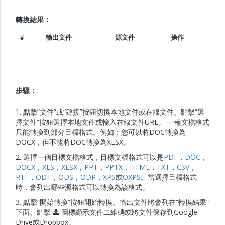
轉換結果：
#
輸出文件
源文件
操作
步驟：
1. 點擊“文件”或“鏈接”按鈕切換本地文件或在線文件。點擊“選
擇文件”按鈕選擇本地文件或輸入在線文件URL。 一種文檔格式
只能轉換到部分目標格式。例如：您可以將DOC轉換為
DOCX，但不能將DOC轉換為XLSX。
2. 選擇一個目標文檔格式，目標文檔格式可以是
PDF
，
DOC
，
DOCX
，
XLS
，
XLSX
，
PPT
，
PPTX
，
HTML
，
TXT
，
CSV
，
RTF
，
ODT
，
ODS
，
ODP
，
XPS
或
OXPS
。當選擇目標格式
時，會列出哪些源格式可以轉換為該格式。
3. 點擊“開始轉換”按鈕開始轉換。輸出文件將會列在“轉換結果”
下面。點擊
圖標顯示文件二維碼或將文件保存到Google
Drive或Dropbox。