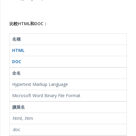
比較HTML和DOC：
名稱
HTML
DOC
全名
Hypertext Markup Language
Microsoft Word Binary File Format
擴展名
.html, .htm
.doc