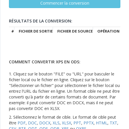
RÉSULTATS DE LA CONVERSION:
#
FICHIER DE SORTIE
FICHIER DE SOURCE
OPÉRATION
COMMENT CONVERTIR XPS EN ODS:
1. Cliquez sur le bouton "FILE" ou "URL" pour basculer le
fichier local ou le fichier en ligne. Cliquez sur le bouton
"Sélectionner un fichier" pour sélectionner le fichier local ou
entrez l'URL du fichier en ligne. Un format cible ne peut être
converti qu'à partir de certains formats de document. Par
exemple: il peut convertir DOC en DOCX, mais il ne peut
pas convertir DOC en XLSX.
2. Sélectionnez le format de cible. Le format de cible peut
être
PDF
,
DOC
,
DOCX
,
XLS
,
XLSX
,
PPT
,
PPTX
,
HTML
,
TXT
,
CSV
,
RTF
,
ODT
,
ODS
,
ODP
,
XPS
ou
OXPS
.