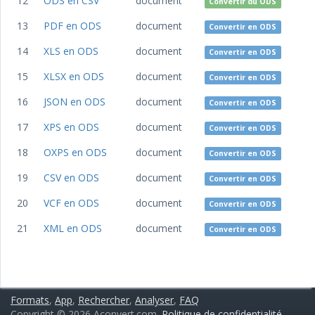
12
ODS en CSV
document
Convertir du ODS
13
PDF en ODS
document
Convertir en ODS
14
XLS en ODS
document
Convertir en ODS
15
XLSX en ODS
document
Convertir en ODS
16
JSON en ODS
document
Convertir en ODS
17
XPS en ODS
document
Convertir en ODS
18
OXPS en ODS
document
Convertir en ODS
19
CSV en ODS
document
Convertir en ODS
20
VCF en ODS
document
Convertir en ODS
21
XML en ODS
document
Convertir en ODS
Formats
,
App
,
Rechercher
,
Analyser
,
FAQ
Copyright © 2026 Aconvert.com.
Politique de confidentialité