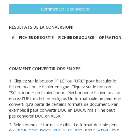
RÉSULTATS DE LA CONVERSION:
#
FICHIER DE SORTIE
FICHIER DE SOURCE
OPÉRATION
COMMENT CONVERTIR ODS EN XPS:
1. Cliquez sur le bouton "FILE" ou "URL" pour basculer le
fichier local ou le fichier en ligne. Cliquez sur le bouton
"Sélectionner un fichier" pour sélectionner le fichier local ou
entrez l'URL du fichier en ligne. Un format cible ne peut être
converti qu'à partir de certains formats de document. Par
exemple: il peut convertir DOC en DOCX, mais il ne peut
pas convertir DOC en XLSX.
2. Sélectionnez le format de cible. Le format de cible peut
être
PDF
,
DOC
,
DOCX
,
XLS
,
XLSX
,
PPT
,
PPTX
,
HTML
,
TXT
,