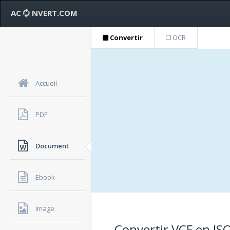
AC
NVERT.COM
Convertir
OCR
Accueil
PDF
Document
Ebook
Image
Convertir VCF en JSO