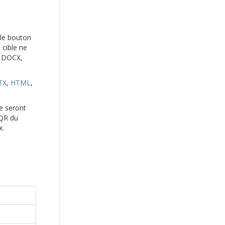
r le bouton
 cible ne
n DOCX,
TX
,
HTML
,
ie seront
 QR du
x.