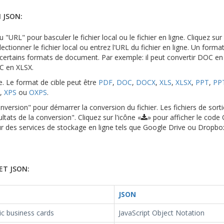
 JSON:
 "URL" pour basculer le fichier local ou le fichier en ligne. Cliquez su
ectionner le fichier local ou entrez l'URL du fichier en ligne. Un format
de certains formats de document. Par exemple: il peut convertir DOC e
OC en XLSX.
le. Le format de cible peut être
PDF
,
DOC
,
DOCX
,
XLS
,
XLSX
,
PPT
,
PP
,
XPS
ou
OXPS
.
version" pour démarrer la conversion du fichier. Les fichiers de sort
ltats de la conversion". Cliquez sur l'icône «
» pour afficher le code
 sur des services de stockage en ligne tels que Google Drive ou Dropbo
ET JSON:
JSON
ic business cards
JavaScript Object Notation