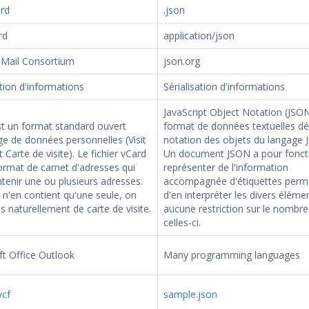
ard
.json
rd
application/json
 Mail Consortium
json.org
ation d'informations
Sérialisation d'informations
JavaScript Object Notation (JSON
t un format standard ouvert
format de données textuelles dér
e de données personnelles (Visit
notation des objets du langage J
t Carte de visite). Le fichier vCard
Un document JSON a pour fonct
ormat de carnet d'adresses qui
représenter de l'information
tenir une ou plusieurs adresses.
accompagnée d'étiquettes perm
l n'en contient qu'une seule, on
d'en interpréter les divers éléme
us naturellement de carte de visite.
aucune restriction sur le nombre
celles-ci.
t Office Outlook
Many programming languages
vcf
sample.json