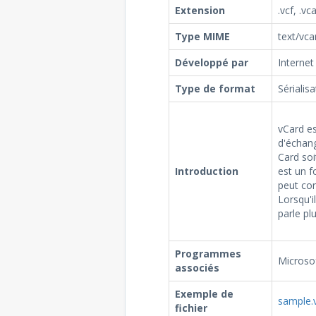
Extension
.vcf, .vc
Type MIME
text/vca
Développé par
Internet
Type de format
Sérialis
vCard es
d'échang
Card soi
Introduction
est un f
peut con
Lorsqu'i
parle pl
Programmes
Microsof
associés
Exemple de
sample.
fichier