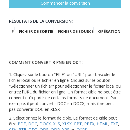
RÉSULTATS DE LA CONVERSION:
#
FICHIER DE SORTIE
FICHIER DE SOURCE
OPÉRATION
COMMENT CONVERTIR PNG EN ODT:
1. Cliquez sur le bouton "FILE" ou "URL" pour basculer le
fichier local ou le fichier en ligne. Cliquez sur le bouton
"Sélectionner un fichier" pour sélectionner le fichier local ou
entrez l'URL du fichier en ligne. Un format cible ne peut être
converti qu'à partir de certains formats de document. Par
exemple: il peut convertir DOC en DOCX, mais il ne peut
pas convertir DOC en XLSX.
2. Sélectionnez le format de cible. Le format de cible peut
être
PDF
,
DOC
,
DOCX
,
XLS
,
XLSX
,
PPT
,
PPTX
,
HTML
,
TXT
,
CSV
,
RTF
,
ODT
,
ODS
,
ODP
,
XPS
ou
OXPS
.