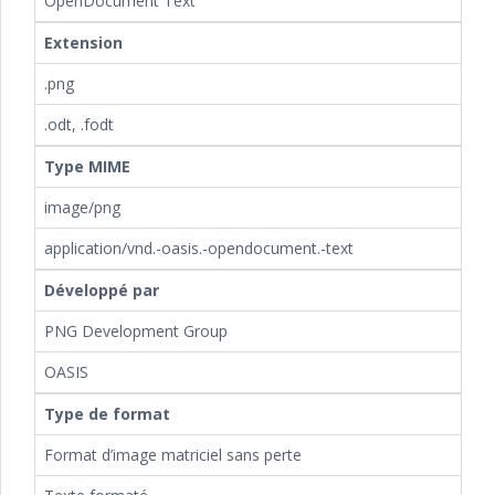
OpenDocument Text
Extension
.png
.odt, .fodt
Type MIME
image/png
application/vnd.-oasis.-opendocument.-text
Développé par
PNG Development Group
OASIS
Type de format
Format d’image matriciel sans perte