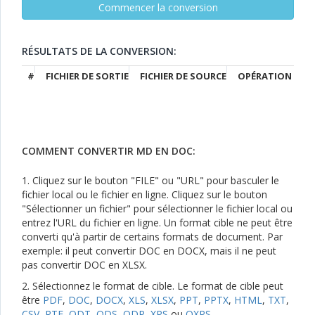
RÉSULTATS DE LA CONVERSION:
#
FICHIER DE SORTIE
FICHIER DE SOURCE
OPÉRATION
COMMENT CONVERTIR MD EN DOC:
1. Cliquez sur le bouton "FILE" ou "URL" pour basculer le
fichier local ou le fichier en ligne. Cliquez sur le bouton
"Sélectionner un fichier" pour sélectionner le fichier local ou
entrez l'URL du fichier en ligne. Un format cible ne peut être
converti qu'à partir de certains formats de document. Par
exemple: il peut convertir DOC en DOCX, mais il ne peut
pas convertir DOC en XLSX.
2. Sélectionnez le format de cible. Le format de cible peut
être
PDF
,
DOC
,
DOCX
,
XLS
,
XLSX
,
PPT
,
PPTX
,
HTML
,
TXT
,
CSV
,
RTF
,
ODT
,
ODS
,
ODP
,
XPS
ou
OXPS
.