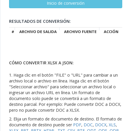
RESULTADOS DE CONVERSIÓN:
#
ARCHIVO DE SALIDA
ARCHIVO FUENTE
ACCIÓN
CÓMO CONVERTIR XLSX A JSON:
1. Haga clic en el botón "FILE" o "URL" para cambiar a un
archivo local o archivo en línea. Haga clic en el botón
"Seleccionar archivo" para seleccionar un archivo local o
ingresar un archivo URL en línea. Un formato de
documento solo puede se convertirá a un formato de
destino parcial. Por ejemplo: Puede convertir DOC a DOCX,
pero no puede convertir DOC a XLSX.
2. Elija un formato de documento de destino. El formato de
documento de destino puede ser
PDF
,
DOC
,
DOCX
,
XLS
,
XLSX
,
PPT
,
PPTX
,
HTML
,
TXT
,
CSV
,
RTF
,
ODT
,
ODS
,
ODP
,