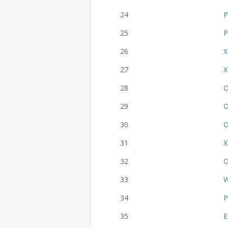
24
P
25
P
26
X
27
X
28
O
29
O
30
O
31
X
32
O
33
W
34
P
35
E