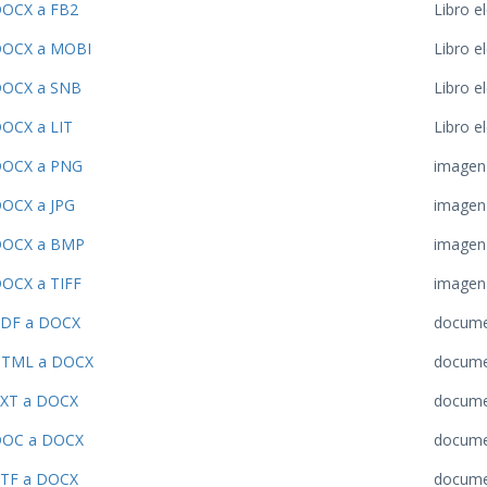
OCX a FB2
Libro e
OCX a MOBI
Libro e
OCX a SNB
Libro e
OCX a LIT
Libro e
OCX a PNG
imagen
OCX a JPG
imagen
OCX a BMP
imagen
OCX a TIFF
imagen
DF a DOCX
docum
TML a DOCX
docum
XT a DOCX
docum
OC a DOCX
docum
TF a DOCX
docum