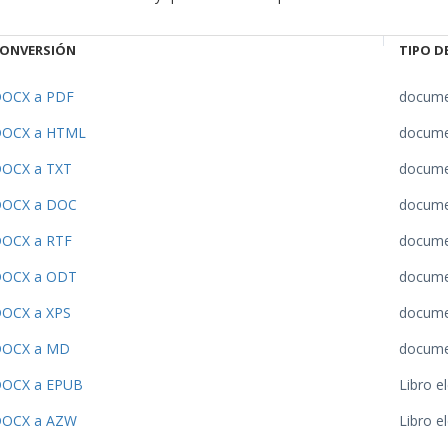
ONVERSIÓN
TIPO D
OCX a PDF
docum
OCX a HTML
docum
OCX a TXT
docum
OCX a DOC
docum
OCX a RTF
docum
OCX a ODT
docum
OCX a XPS
docum
OCX a MD
docum
OCX a EPUB
Libro e
OCX a AZW
Libro e