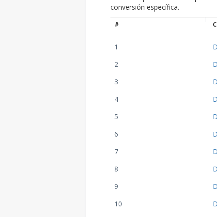
conversión específica.
#
C
1
D
2
D
3
D
4
D
5
D
6
D
7
D
8
D
9
D
10
D