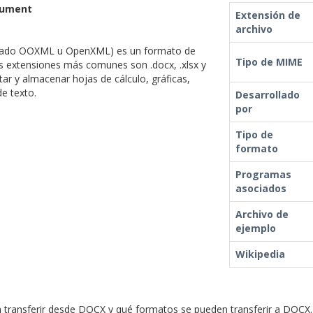
cument
Extensión de
archivo
amado OOXML u OpenXML) es un formato de
Tipo de MIME
as extensiones más comunes son .docx, .xlsx y
ntar y almacenar hojas de cálculo, gráficas,
e texto.
Desarrollado
por
Tipo de
formato
Programas
asociados
Archivo de
ejemplo
Wikipedia
ransferir desde DOCX y qué formatos se pueden transferir a DOCX. 