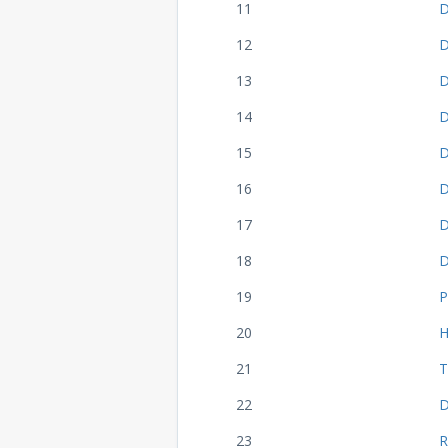
11
D
12
D
13
D
14
D
15
D
16
D
17
D
18
D
19
P
20
H
21
T
22
D
23
R