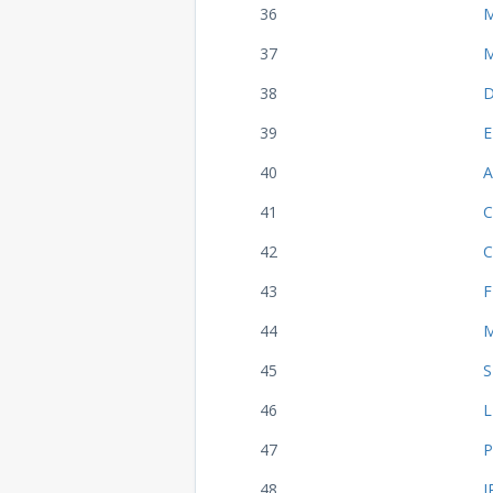
36
M
37
M
38
D
39
E
40
A
41
C
42
C
43
F
44
M
45
S
46
L
47
P
48
J