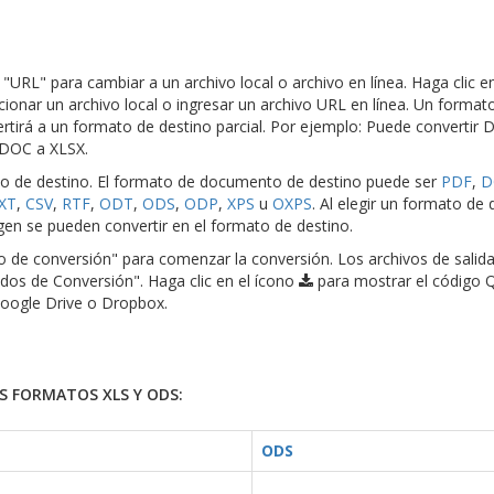
o "URL" para cambiar a un archivo local o archivo en línea. Haga clic e
cionar un archivo local o ingresar un archivo URL en línea. Un format
tirá a un formato de destino parcial. Por ejemplo: Puede convertir 
 DOC a XLSX.
to de destino. El formato de documento de destino puede ser
PDF
,
D
XT
,
CSV
,
RTF
,
ODT
,
ODS
,
ODP
,
XPS
u
OXPS
. Al elegir un formato de 
en se pueden convertir en el formato de destino.
cio de conversión" para comenzar la conversión. Los archivos de salid
dos de Conversión". Haga clic en el ícono
para mostrar el código 
Google Drive o Dropbox.
 FORMATOS XLS Y ODS:
ODS