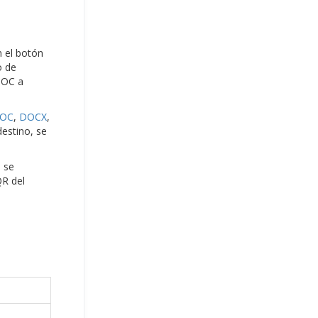
n el botón
o de
DOC a
OC
,
DOCX
,
destino, se
a se
QR del