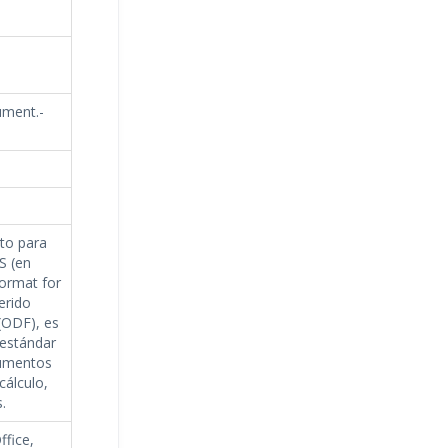
ument.-
to para
S (en
ormat for
erido
ODF), es
 estándar
cumentos
cálculo,
.
ffice,