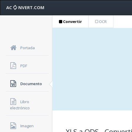
AC
NVERT.COM
Convertir
OCR
Portada
PDF
Documento
Libro
electrónico
Imagen
XLS a ODS - Convert