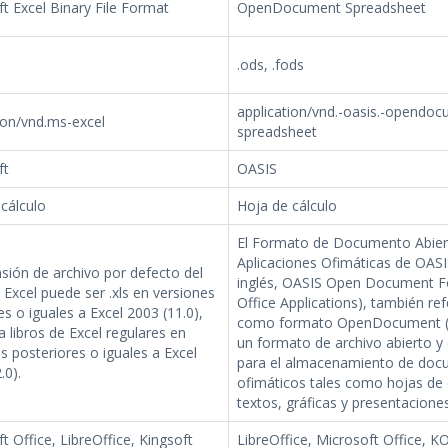
t Excel Binary File Format
OpenDocument Spreadsheet
.ods, .fods
application/vnd.-oasis.-opendoc
ion/vnd.ms-excel
spreadsheet
ft
OASIS
cálculo
Hoja de cálculo
El Formato de Documento Abier
Aplicaciones Ofimáticas de OASI
sión de archivo por defecto del
inglés, OASIS Open Document F
Excel puede ser .xls en versiones
Office Applications), también ref
es o iguales a Excel 2003 (11.0),
como formato OpenDocument (
ra libros de Excel regulares en
un formato de archivo abierto y
s posteriores o iguales a Excel
para el almacenamiento de do
.0).
ofimáticos tales como hojas de 
textos, gráficas y presentaciones
t Office, LibreOffice, Kingsoft
LibreOffice, Microsoft Office, KO