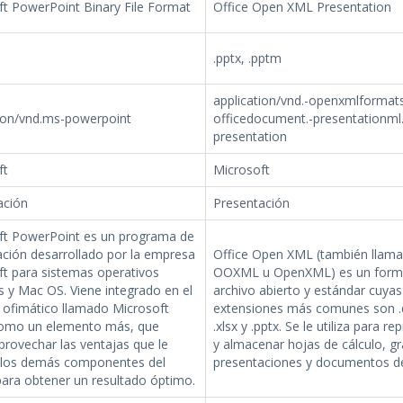
ft PowerPoint Binary File Format
Office Open XML Presentation
.pptx, .pptm
application/vnd.-openxmlformat
tion/vnd.ms-powerpoint
officedocument.-presentationml.
presentation
ft
Microsoft
ación
Presentación
ft PowerPoint es un programa de
ación desarrollado por la empresa
Office Open XML (también llam
ft para sistemas operativos
OOXML u OpenXML) es un form
 y Mac OS. Viene integrado en el
archivo abierto y estándar cuyas
 ofimático llamado Microsoft
extensiones más comunes son .
como un elemento más, que
.xlsx y .pptx. Se le utiliza para r
rovechar las ventajas que le
y almacenar hojas de cálculo, gr
 los demás componentes del
presentaciones y documentos de
para obtener un resultado óptimo.