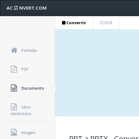
AC
NVERT.COM
Convertir
OCR
Portada
PDF
Documento
Libro
electrónico
Imagen
PPT a PPTX - Conver