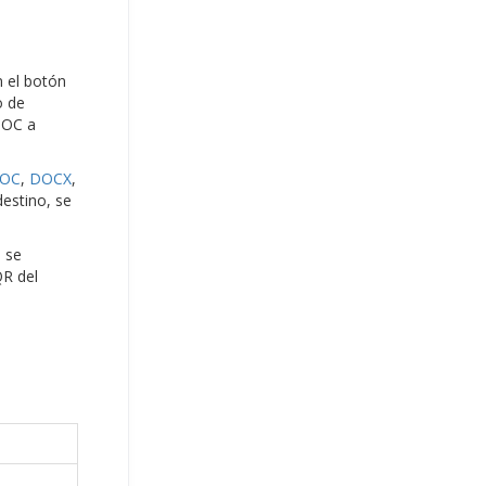
n el botón
o de
DOC a
OC
,
DOCX
,
destino, se
a se
QR del