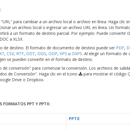
:
o "URL" para cambiar a un archivo local o archivo en línea. Haga clic e
cionar un archivo local o ingresar un archivo URL en línea. Un format
tirá a un formato de destino parcial. Por ejemplo: Puede convertir 
 DOC a XLSX.
to de destino. El formato de documento de destino puede ser
PDF
,
D
XT
,
CSV
,
RTF
,
ODT
,
ODS
,
ODP
,
XPS
u
OXPS
. Al elegir un formato de 
en se pueden convertir en el formato de destino.
cio de conversión" para comenzar la conversión. Los archivos de salid
dos de Conversión". Haga clic en el ícono
para mostrar el código 
Google Drive o Dropbox.
 FORMATOS PPT Y PPTX:
PPTX