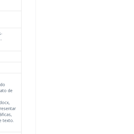
s-
-
ado
ato de
docx,
epresentar
áficas,
 texto.