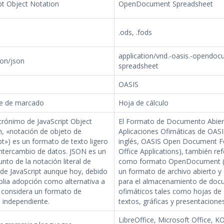
pt Object Notation
OpenDocument Spreadsheet
.ods, .fods
application/vnd.-oasis.-opendoc
ion/json
spreadsheet
OASIS
e de marcado
Hoja de cálculo
crónimo de JavaScript Object
El Formato de Documento Abier
n, «notación de objeto de
Aplicaciones Ofimáticas de OASI
pt») es un formato de texto ligero
inglés, OASIS Open Document F
intercambio de datos. JSON es un
Office Applications), también ref
nto de la notación literal de
como formato OpenDocument (
de JavaScript aunque hoy, debido
un formato de archivo abierto y
lia adopción como alternativa a
para el almacenamiento de do
 considera un formato de
ofimáticos tales como hojas de 
 independiente.
textos, gráficas y presentaciones
LibreOffice, Microsoft Office, KO