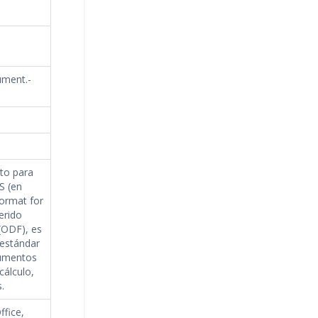
ument.-
to para
S (en
ormat for
erido
ODF), es
 estándar
cumentos
cálculo,
.
ffice,