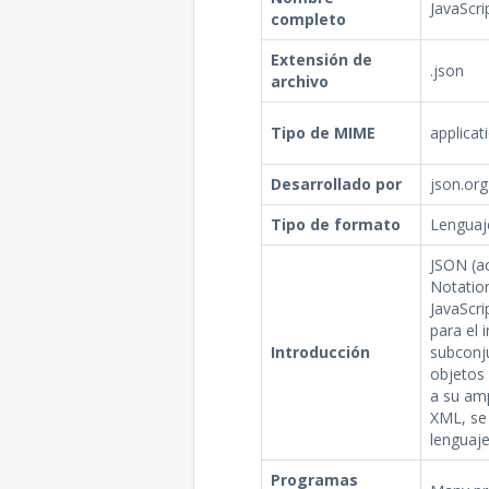
JavaScri
completo
Extensión de
.json
archivo
Tipo de MIME
applicat
Desarrollado por
json.org
Tipo de formato
Lenguaj
JSON (a
Notatio
JavaScri
para el 
Introducción
subconju
objetos 
a su amp
XML, se
lenguaje
Programas