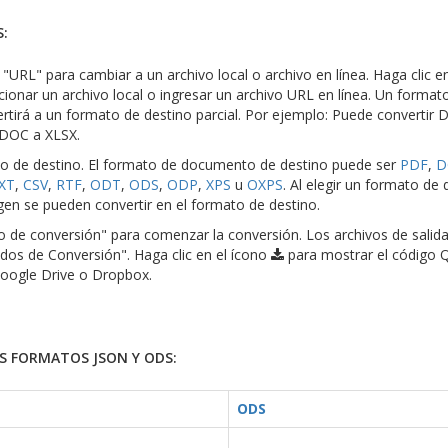
:
o "URL" para cambiar a un archivo local o archivo en línea. Haga clic e
cionar un archivo local o ingresar un archivo URL en línea. Un format
tirá a un formato de destino parcial. Por ejemplo: Puede convertir 
 DOC a XLSX.
to de destino. El formato de documento de destino puede ser
PDF
,
D
XT
,
CSV
,
RTF
,
ODT
,
ODS
,
ODP
,
XPS
u
OXPS
. Al elegir un formato de 
en se pueden convertir en el formato de destino.
cio de conversión" para comenzar la conversión. Los archivos de salid
dos de Conversión". Haga clic en el ícono
para mostrar el código 
Google Drive o Dropbox.
S FORMATOS JSON Y ODS:
ODS