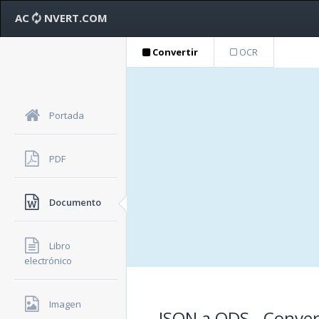
AC
NVERT.COM
Convertir
OCR
Portada
PDF
Documento
Libro
electrónico
Imagen
JSON a ODS - Conver