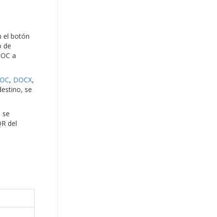
n el botón
o de
DOC a
OC
,
DOCX
,
destino, se
a se
QR del