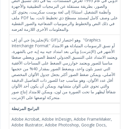
أدوبي في عام 1993 لعرض المستندات، بما في ذلك تنسيق النص
والصور، بطريقة مستقلة عن البرمجيات التطبيقية والأجهزة
وأنظمة التشغيل. استنادًا إلى لغة بوست سكريبت، يحتوي كل
ملف PDF على وصف كامل لمستند مسطح ذي تخطيط ثابت، بما
في ذلك النص والخطوط والرسوميات الشعاعية والصور النقطية
والمعلومات الأخرى اللازمة لعرضه.
جي آي إف (بالإنجليزية: GIF)‏ وهو اختصار لـ "Graphics
Interchange Format" أو نسق الرسومات المتبادلة هو الامتداد
الأشهر في (الإنترنت) ويأتي بعد امتداد جيه بيه إيه جي بالشهرة،
ويعتمد الامتداد على التنسيق الجدولي لحفظ الصور ويعطي ضغطا
مناسبا للصور ويعتمد خوارزمي الضغط على المساحات الأفقية
التي تتميز بلون واحد، ويضغط الصور بمقدار 40% من حجمها
الأصلي، ويمكن ضغط الصور أكثر بجعل جدول الألوان المخصص
أقل عدد الألوان، وهو مناسب جدا للصور ذات التفاصيل الدقيقة
والتي تحوي على ألوان متشابهة. ويمكن أن يكون أحد الألوان
شفافاً ليظهر ما تحت الصورة من لون، ويمكن للامتداد إنتاج صور
متحركة لوضعها على الإنترنت.
البرامج المرتبطة
Adobe Acrobat, Adobe InDesign, Adobe FrameMaker,
Adobe Illustrator, Adobe Photoshop, Google Docs,