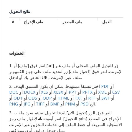
نتائج التحويل:
العمل
ملف المصدر
ملف الإخراج
#
الخطوات:
1. انقر فوق [ملف] أو [url] زر للتبديل الملف المحلي أو ملف عبر
الإنترنت. انقر فوق [اختيار ملف] زر لتحديد ملف علي جهاز الكمبيوتر
الخاص بك أو ادخل URL ملف عبر الإنترنت.
أو
PDF
2. اختر تنسيقا مستهدفا. يمكن ان يكون التنسيق الهدف
CSV
أو
XML
أو
PPTX
أو
PPT
أو
XLSX
أو
XLS
أو
DOCX
أو
DOC
أو
SWF
أو
RTF
أو
TXT
أو
HTML
أو
ODP
أو
ODS
أو
ODT
أو
الخ.
PSD
أو
PNM
أو
BMP
أو
TIFF
أو
JPG
أو
PNG
3. انقر فوق الزر [تحويل الآن] لبدء التحويل. سيتم سرد ملفات
الإخراج في المقطع [نتائج التحويل]. انقر أيقونه
لإظهار ملف رمز
الاستجابة السريعة أو حفظ الملف إلى خدمات التخزين عبر الإنترنت
مثل جوجل درايف أو دروببواكس.