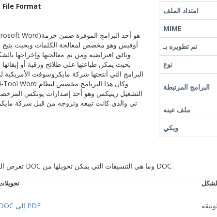
 File Format
امتداد الملف
MIME
أوفيس وهو مخصص لمعالجة الكلمات وبحيث يتيح إد
تم تطويره بـ
وثائق افتراضية ومن ثم معالجتها وإخراجها ب
نوع
بحيث يمكن طباعتها على طلائح ورقية أو إبقائها 
البرامج التي أنتجتها شركة مايكروسوفت الأمريكية ل
البرامج المرتبطة
التشغيل زينيكس وهو أحد إصدارات يونكس المرخصة 
تي والذي كانت تبيعه وتروجه من قبل شركة مايك
ملف عينه
ويكي
تعرض القائمة التنسيقات التي يمكن تحويلها إلى DOC وما هي التنسيقات التي يمكن تحويلها من DOC.
لشكل
تحويلات
وثيقه
DOC إلى PDF