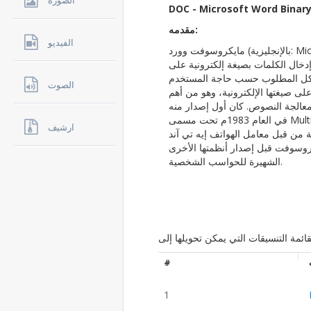
الصوره
DOC - Microsoft Word Binary
مقدمه:
الفيديو
مايكروسوفت وورد (بالإنجليزية: Microsoft Word)‏ هو أحد البرامج الموفرة ضمن حزمة
خال الكلمات بصيغة إلكترونية على
الشكل المطلوب حسب حاجة المستخدم
الصوت
على صيغتها الإلكترونية، وهو من أهم
معالجة النصوص. كان أول إصدار منه
في العام 1983م تحت مسمى Multi-Tool Word وكان هذا البرنامج مخصص لنظام
ارشيف
من قبل معامل الهواتف إيه تي آند
روسوفت قبل إصدار أنظمتها الأخرى
الشهيرة للحواسب الشخصية.
#
1