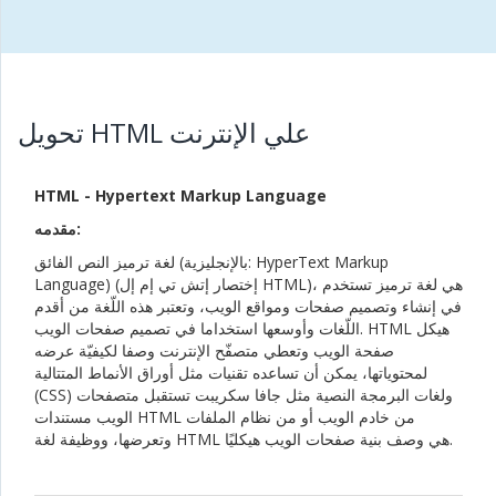
تحويل HTML علي الإنترنت
HTML - Hypertext Markup Language
مقدمه:
لغة ترميز النص الفائق (بالإنجليزية: HyperText Markup
Language)‏ (إختصار إتش تي إم إل HTML)، هي لغة ترميز تستخدم
في إنشاء وتصميم صفحات ومواقع الويب، وتعتبر هذه اللّغة من أقدم
اللّغات وأوسعها استخداما في تصميم صفحات الويب. HTML هيكل
صفحة الويب وتعطي متصفّح الإنترنت وصفا لكيفيّة عرضه
لمحتوياتها، يمكن أن تساعده تقنيات مثل أوراق الأنماط المتتالية
(CSS) ولغات البرمجة النصية مثل جافا سكريبت تستقبل متصفحات
الويب مستندات HTML من خادم الويب أو من نظام الملفات
وتعرضها، ووظيفة لغة HTML هي وصف بنية صفحات الويب هيكليًا.