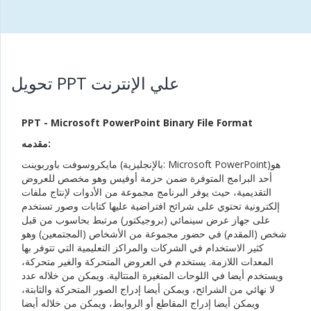
تحويل PPT علي الإنترنت
PPT - Microsoft PowerPoint Binary File Format
مقدمه:
مايكروسوفت باوربوينت (بالإنجليزية: Microsoft PowerPoint)‏ هو
أحد البرامج المتوفرة ضمن حزمة أوفيس وهو مخصص للعروض
التقديمية، حيث يوفر البرنامج مجموعة من الأدوات لإنتاج ملفات
إلكترونية تحتوي على شرائح افتراضية عليها كتابات وصور تستخدم
على جهاز عرض سينمائي (بروجيكتور) مرتبط بحاسوب من قبل
شخص (المقدم) في حضور مجموعة من الأشخاص (المجتمعين) وهو
كثير الاستخدام في الشركات والمراكز التعليمية التي تتوفر بها
المعدات اللازمة. يستخدم في العروض المتحركة والغير متحركة،
ويستخدم أيضا في اللوحات المتغيرة المتتالية. ويمكن من خلاله عدد
لا نهائي من الشرائح، ويمكن أيضا إدراج الصور المتحركة والثابتة،
ويمكن أيضا إدراج المقاطع أو الروابط، ويمكن من خلاله أيضا