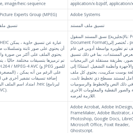
e, image/heic-sequence
application/x-bzpdf, application/
Picture Experts Group (MPEG)
Adobe Systems
تنسيق ملف المستند
تنسيق ملف
نسق المستند المنقول ((بالإنجليزية: Portable
Document Format)‏، تُختصر إلى pdf) هو
 تم تطويره بواسطة أدوبي في عام
أن يحتوي على صور ثابتة وتسلسلات ص
19 لعرض المستندات، بما في ذلك تنسيق
يحتوي الملف على أكثر من صورة واح
صور، بطريقة مستقلة عن البرمجيات
تم ترميزها بتنسيقات مختلفة. حاليًا ، 
والأجهزة وأنظمة التشغيل. استنادًا إلى
غة بوست سكريبت، يحتوي كل ملف PDF على
المصغرة / الثانوية) ،
ل لمستند مسطح ذي تخطيط ثابت،
إضافة تنسيقات تشفير أخرى في ا
في ذلك النص والخطوط والرسوميات
امتداد اسم الملف الرئيسي هو .
 والصور النقطية والمعلومات الأخرى
ترميز C
اللازمة لعرضه.
Adobe Acrobat, Adobe InDesign
FrameMaker, Adobe Illustrator,
Photoshop, Google Docs, LibreO
Microsoft Office, Foxit Reader,
Ghostscript.