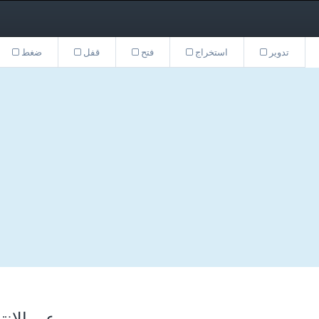
تدوير
استخراج
فتح
قفل
ضغط
تحويل ملفات PDF عبر