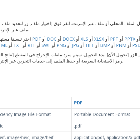
الكمبيوتر الخاص بك أو ادخل URL ملف عبر الإنترنت.
PPTX
أو
PPT
أو
XLSX
أو
XLS
أو
DOCX
أو
DOC
أو
PDF
2. اختر تنسيقا مستهدفا. يمكن ان يكون التنسيق الهدف
PS
أو
PNM
أو
BMP
أو
TIFF
أو
JPG
أو
PNG
أو
SWF
أو
RTF
أو
TXT
أو
TML
وق الزر [تحويل الآن] لبدء التحويل. سيتم سرد ملفات الإخراج في المقطع [نتائج الت
رمز الاستجابة السريعة أو حفظ الملف إلى خدمات التخزين عبر الإنترنت مثل جوجل درايف أو دروببواكس.
PDF
iciency Image File Format
Portable Document Format
ic
.pdf
if, image/heic, image/heif-
application/pdf, application/x-pdf