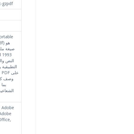
x-gzpdf
صيغة ملف
93
النص وال
التطبيقية 
ل
وصف كام
بما 
الشعاعية
, Adobe
 Adobe
ffice,