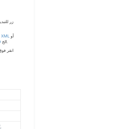
أو
XML
أو
الخ.
D
3. انقر ف
,