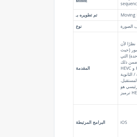
MIME
sequenc
Moving 
تم تطويره بـ
 الصورة
نوع
نظرًا لأن HEIC عبارة عن تنسيق حاوية ، يمكن
ور (حيث
دة) التي
يتضمن ذلك
HEVC و H.264 / MPEG-4 AVC (و JPEG للصور
المقدمة
 على الرغم من أنه يمكن
لمستقبل.
heic (لبرنامج
HEV).
iOS
البرامج المرتبطة