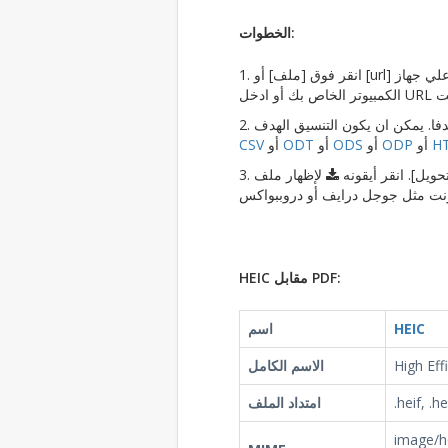
الخطوات:
1. انقر فوق [ملف] أو [url] زر للتبديل الملف المحلي أو ملف عبر الإنترنت. انقر فوق [اختيار ملف] زر لتحديد ملف علي جهاز
H
أو
ODP
أو
ODS
أو
ODT
أو
CSV
حويل]. انقر أيقونه
لإظهار ملف
HEIC مقابل PDF:
HEIC
اسم
High Eff
الاسم الكامل
.heif, .he
امتداد الملف
image/he