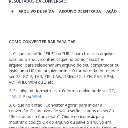
RESULTADOS DA CONVERSÃO:
#
ARQUIVO DE SAÍDA
ARQUIVO DE ENTRADA
AÇÃO
COMO CONVERTER RAR PARA TAR:
1. Clique no botão "FILE" ou "URL" para trocar o arquivo
local ou o arquivo online. Clique no botão "Escolher
arquivo" para selecionar um arquivo do seu computador ou
insira uma URL de arquivo online. O formato da fonte pode
ser 7Z, GZIP, TAR, ZIP, CAB, DMG, ISO, LZH, RAR, RPM,
VDI, VHD, WIM ou Z etc.
2. Escolha um formato alvo. O formato alvo pode ser
7Z
,
TAR
,
ZIP
ou
WIM
.
3. Clique no botão "Converter Agora" para iniciar a
conversão. Os arquivos de saída serão listados na seção
"Resultados da Conversão". Clique no ícone
para
mostrar o código QR do arquivo ou salve o arquivo em
serviços de armazenamento online como Google Drive ou