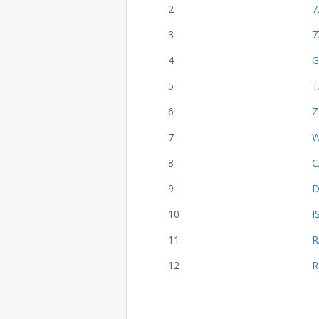
2
7
3
7
4
G
5
T
6
Z
7
W
8
C
9
D
10
I
11
R
12
R