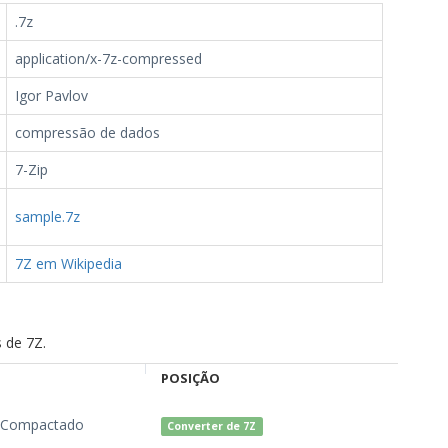
.7z
application/x-7z-compressed
Igor Pavlov
compressão de dados
7-Zip
sample.7z
7Z em Wikipedia
 de 7Z.
POSIÇÃO
o Compactado
Converter de 7Z