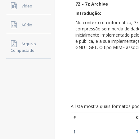
7Z - 7z Archive
Vídeo
Introdução:
No contexto da informática, 7
Aúdio
compressão sem perda de dados 
inicialmente implementado pelo
é pública, e a sua implementaçã
Arquivo
GNU LGPL. O tipo MIME associa
Compactado
A lista mostra quais formatos po
#
C
1
7