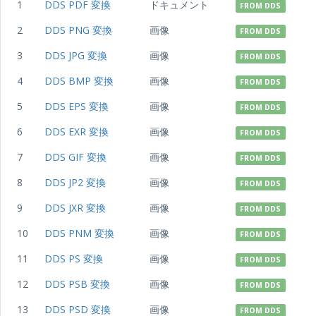
1
DDS PDF 変換
ドキュメント
FROM DDS
2
DDS PNG 変換
画像
FROM DDS
3
DDS JPG 変換
画像
FROM DDS
4
DDS BMP 変換
画像
FROM DDS
5
DDS EPS 変換
画像
FROM DDS
6
DDS EXR 変換
画像
FROM DDS
7
DDS GIF 変換
画像
FROM DDS
8
DDS JP2 変換
画像
FROM DDS
9
DDS JXR 変換
画像
FROM DDS
10
DDS PNM 変換
画像
FROM DDS
11
DDS PS 変換
画像
FROM DDS
12
DDS PSB 変換
画像
FROM DDS
13
DDS PSD 変換
画像
FROM DDS