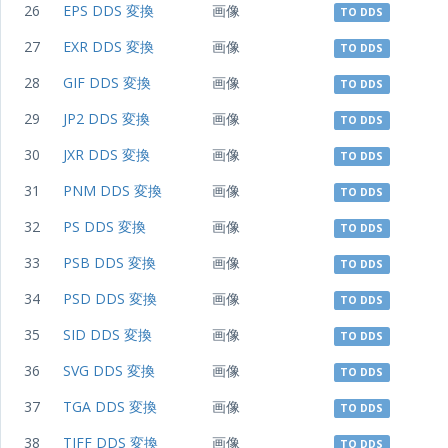
26
EPS DDS 変換
画像
TO DDS
27
EXR DDS 変換
画像
TO DDS
28
GIF DDS 変換
画像
TO DDS
29
JP2 DDS 変換
画像
TO DDS
30
JXR DDS 変換
画像
TO DDS
31
PNM DDS 変換
画像
TO DDS
32
PS DDS 変換
画像
TO DDS
33
PSB DDS 変換
画像
TO DDS
34
PSD DDS 変換
画像
TO DDS
35
SID DDS 変換
画像
TO DDS
36
SVG DDS 変換
画像
TO DDS
37
TGA DDS 変換
画像
TO DDS
38
TIFF DDS 変換
画像
TO DDS