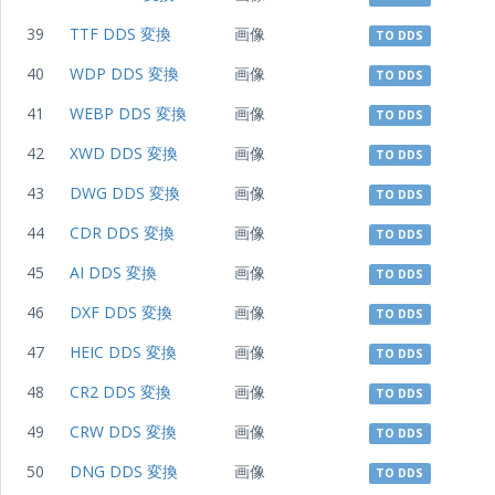
39
TTF DDS 変換
画像
TO DDS
40
WDP DDS 変換
画像
TO DDS
41
WEBP DDS 変換
画像
TO DDS
42
XWD DDS 変換
画像
TO DDS
43
DWG DDS 変換
画像
TO DDS
44
CDR DDS 変換
画像
TO DDS
45
AI DDS 変換
画像
TO DDS
46
DXF DDS 変換
画像
TO DDS
47
HEIC DDS 変換
画像
TO DDS
48
CR2 DDS 変換
画像
TO DDS
49
CRW DDS 変換
画像
TO DDS
50
DNG DDS 変換
画像
TO DDS