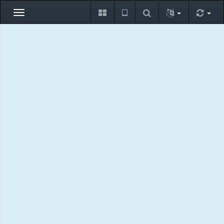
Toggle
navigation