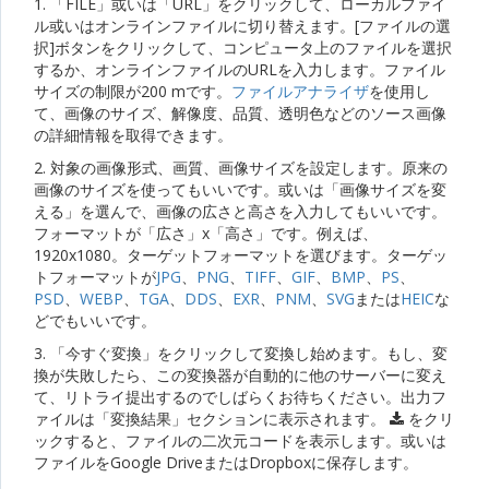
1. 「FILE」或いは「URL」をクリックして、ローカルファイ
ル或いはオンラインファイルに切り替えます。[ファイルの選
択]ボタンをクリックして、コンピュータ上のファイルを選択
するか、オンラインファイルのURLを入力します。ファイル
サイズの制限が200 mです。
ファイルアナライザ
を使用し
て、画像のサイズ、解像度、品質、透明色などのソース画像
の詳細情報を取得できます。
2. 対象の画像形式、画質、画像サイズを設定します。原来の
画像のサイズを使ってもいいです。或いは「画像サイズを変
える」を選んで、画像の広さと高さを入力してもいいです。
フォーマットが「広さ」x「高さ」です。例えば、
1920x1080。ターゲットフォーマットを選びます。ターゲッ
トフォーマットが
JPG
、
PNG
、
TIFF
、
GIF
、
BMP
、
PS
、
PSD
、
WEBP
、
TGA
、
DDS
、
EXR
、
PNM
、
SVG
または
HEIC
な
どでもいいです。
3. 「今すぐ変換」をクリックして変換し始めます。もし、変
換が失敗したら、この変換器が自動的に他のサーバーに変え
て、リトライ提出するのでしばらくお待ちください。出力フ
ァイルは「変換結果」セクションに表示されます。
をクリ
ックすると、ファイルの二次元コードを表示します。或いは
ファイルをGoogle DriveまたはDropboxに保存します。