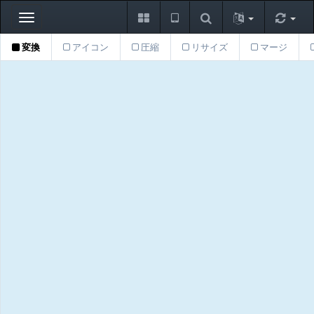
Toggle
navigation
変換
アイコン
圧縮
リサイズ
マージ