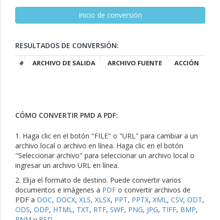
RESULTADOS DE CONVERSIÓN:
#
ARCHIVO DE SALIDA
ARCHIVO FUENTE
ACCIÓN
CÓMO CONVERTIR PMD A PDF:
1. Haga clic en el botón "FILE" o "URL" para cambiar a un
archivo local o archivo en línea. Haga clic en el botón
"Seleccionar archivo" para seleccionar un archivo local o
ingresar un archivo URL en línea.
2. Elija el formato de destino. Puede convertir varios
documentos e imágenes a
PDF
o convertir archivos de
PDF a
DOC
,
DOCX
,
XLS
,
XLSX
,
PPT
,
PPTX
,
XML
,
CSV
,
ODT
,
ODS
,
ODP
,
HTML
,
TXT
,
RTF
,
SWF
,
PNG
,
JPG
,
TIFF
,
BMP
,
PNM
y
PSD
.