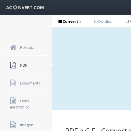
AC
NVERT.COM
Convertir
Dividido
F
Portada
PDF
Documento
Libro
electrónico
Imagen
PDF a GIF - Converti