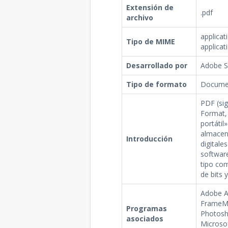
Extensión de
.pdf
archivo
applicat
Tipo de MIME
applicat
Desarrollado por
Adobe 
Tipo de formato
Documen
PDF (sig
Format,
portátil
almacen
Introducción
digitale
softwar
tipo co
de bits y
Adobe A
FrameMa
Programas
Photosh
asociados
Microsof