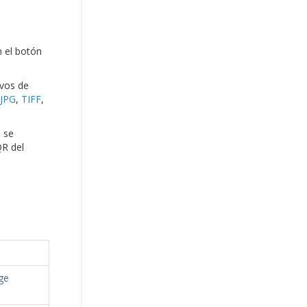
n el botón
ivos de
JPG
,
TIFF
,
a se
QR del
ge