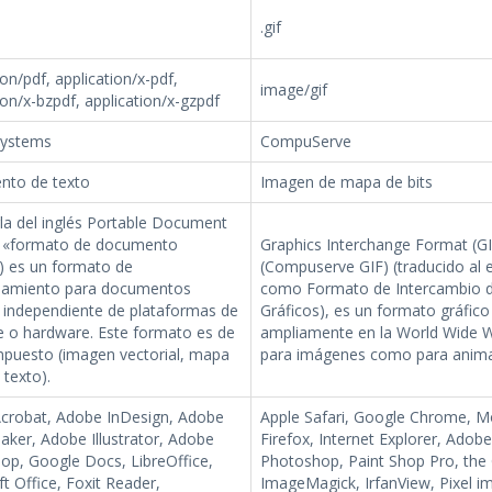
.gif
ion/pdf, application/x-pdf,
image/gif
ion/x-bzpdf, application/x-gzpdf
Systems
CompuServe
to de texto
Imagen de mapa de bits
la del inglés Portable Document
 «formato de documento
Graphics Interchange Format (GI
») es un formato de
(Compuserve GIF) (traducido al 
amiento para documentos
como Formato de Intercambio 
s independiente de plataformas de
Gráficos), es un formato gráfico 
e o hardware. Este formato es de
ampliamente en la World Wide W
mpuesto (imagen vectorial, mapa
para imágenes como para anima
 texto).
crobat, Adobe InDesign, Adobe
Apple Safari, Google Chrome, Mo
ker, Adobe Illustrator, Adobe
Firefox, Internet Explorer, Adobe
op, Google Docs, LibreOffice,
Photoshop, Paint Shop Pro, the
t Office, Foxit Reader,
ImageMagick, IrfanView, Pixel i