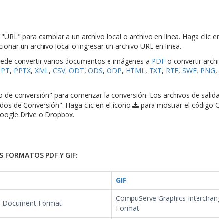
o "URL" para cambiar a un archivo local o archivo en línea. Haga clic e
cionar un archivo local o ingresar un archivo URL en línea.
 Puede convertir varios documentos e imágenes a
PDF
o convertir arch
PPT
,
PPTX
,
XML
,
CSV
,
ODT
,
ODS
,
ODP
,
HTML
,
TXT
,
RTF
,
SWF
,
PNG
,
cio de conversión" para comenzar la conversión. Los archivos de salid
dos de Conversión". Haga clic en el ícono
para mostrar el código 
Google Drive o Dropbox.
 FORMATOS PDF Y GIF:
GIF
CompuServe Graphics Interchan
e Document Format
Format