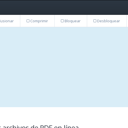
usionar
Comprimir
Bloquear
Desbloquear
r archivos de PDF en línea