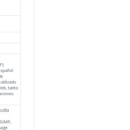
F)
español
de
utilizado
eb, tanto
ciones.
zilla
 GIMP,
mage