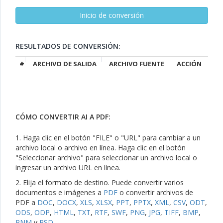
RESULTADOS DE CONVERSIÓN:
#
ARCHIVO DE SALIDA
ARCHIVO FUENTE
ACCIÓN
CÓMO CONVERTIR AI A PDF:
1. Haga clic en el botón "FILE" o "URL" para cambiar a un
archivo local o archivo en línea. Haga clic en el botón
"Seleccionar archivo" para seleccionar un archivo local o
ingresar un archivo URL en línea.
2. Elija el formato de destino. Puede convertir varios
documentos e imágenes a
PDF
o convertir archivos de
PDF a
DOC
,
DOCX
,
XLS
,
XLSX
,
PPT
,
PPTX
,
XML
,
CSV
,
ODT
,
ODS
,
ODP
,
HTML
,
TXT
,
RTF
,
SWF
,
PNG
,
JPG
,
TIFF
,
BMP
,
PNM
y
PSD
.