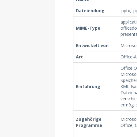
Dateiendung
.pptx, .
applica
MIME-Type
officed
present
Entwickelt von
Microso
Art
Office-
Office 
Microsof
Speiche
Einführung
XML-Bas
Dateien
verschi
ermöglic
Zugehörige
Microsof
Programme
Office, 