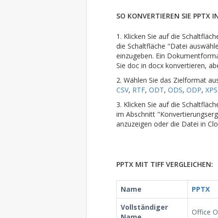
SO KONVERTIEREN SIE PPTX IN
1. Klicken Sie auf die Schaltflä
die Schaltfläche "Datei auswähl
einzugeben. Ein Dokumentformat 
Sie doc in docx konvertieren, ab
2. Wählen Sie das Zielformat au
CSV
,
RTF
,
ODT
,
ODS
,
ODP
,
XPS
3. Klicken Sie auf die Schaltflä
im Abschnitt "Konvertierungserg
anzuzeigen oder die Datei in Cl
PPTX MIT TIFF VERGLEICHEN:
Name
PPTX
Vollständiger
Office 
Name