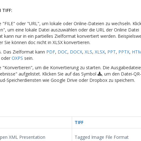
 TIFF:
che "FILE" oder "URL", um lokale oder Online-Dateien zu wechseln. Klic
en", um eine lokale Datei auszuwählen oder die URL der Online Datei
kann nur in ein partielles Zielformat konvertiert werden. Beispielsw
er Sie können doc nicht in XLSX konvertieren.
s. Das Zielformat kann
PDF
,
DOC
,
DOCX
,
XLS
,
XLSX
,
PPT
,
PPTX
,
HT
oder
OXPS
sein.
che "Konvertieren", um die Konvertierung zu starten. Die Ausgabedate
ebnisse" aufgelistet. Klicken Sie auf das Symbol
, um den Datei-QR
oud-Speicherdiensten wie Google Drive oder Dropbox zu speichern.
TIFF
Open XML Presentation
Tagged Image File Format