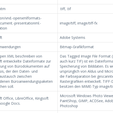
pptm
.tiff, .tif
tion/vnd.-openxmlformats-
ocument.-presentationml.-
image/tiff, image/tiff-fx
ation
ft
Adobe Systems
Anwendungen
Bitmap-Grafikformat
Open XML beschreiben von
Das Tagged Image File Format (
t entwickelte Dateiformate zur
auch kurz TIF) ist ein Dateiforma
rung von Bürodokumenten auf
Speicherung von Bilddaten. Es w
is, der den Daten- und
ursprünglich von Aldus und Micro
austausch zwischen
die Farbseparation bei gescannt
edenen Büroanwendungspaketen
Rastergrafiken entwickelt. TIFF-
hen soll.
besitzen den MIME-Typ image/tif
Microsoft Windows Photo Viewer
t Office, LibreOffice, Kingsoft
PaintShop, GIMP, ACDSee, Ado
Google Docs.
Photoshop