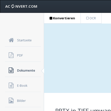
AC
NVERT.COM
Konvertieren
OCR
Startseite
PDF
Dokumente
E-Book
Bilder
PPTX in TIFF umwan