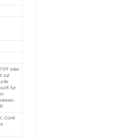
TIFF oder
t zur
urde
soft für
en
Dateien
f.
, Corel
be