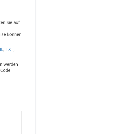
ken Sie auf
eise können
ML
,
TXT
,
ien werden
-Code