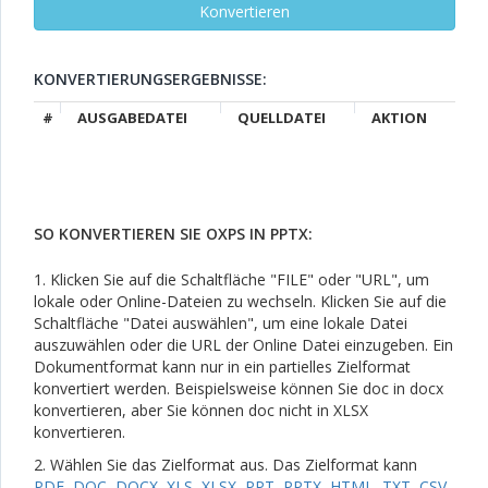
KONVERTIERUNGSERGEBNISSE:
#
AUSGABEDATEI
QUELLDATEI
AKTION
SO KONVERTIEREN SIE OXPS IN PPTX:
1. Klicken Sie auf die Schaltfläche "FILE" oder "URL", um
lokale oder Online-Dateien zu wechseln. Klicken Sie auf die
Schaltfläche "Datei auswählen", um eine lokale Datei
auszuwählen oder die URL der Online Datei einzugeben. Ein
Dokumentformat kann nur in ein partielles Zielformat
konvertiert werden. Beispielsweise können Sie doc in docx
konvertieren, aber Sie können doc nicht in XLSX
konvertieren.
2. Wählen Sie das Zielformat aus. Das Zielformat kann
PDF
,
DOC
,
DOCX
,
XLS
,
XLSX
,
PPT
,
PPTX
,
HTML
,
TXT
,
CSV
,