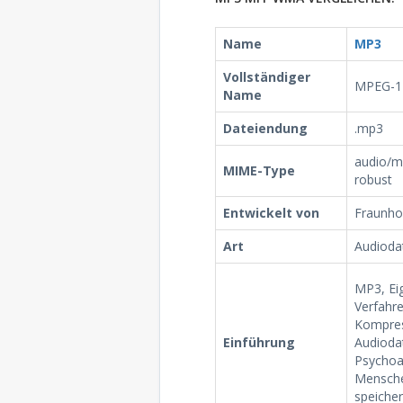
Name
MP3
Vollständiger
MPEG-1 
Name
Dateiendung
.mp3
audio/m
MIME-Type
robust
Entwickelt von
Fraunhof
Art
Audioda
MP3, Eig
Verfahre
Kompress
Einführung
Audiodat
Psychoak
Mensche
speicher