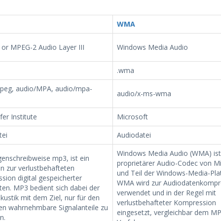
WMA
or MPEG-2 Audio Layer III
Windows Media Audio
.wma
peg, audio/MPA, audio/mpa-
audio/x-ms-wma
er Institute
Microsoft
tei
Audiodatei
Windows Media Audio (WMA) ist
enschreibweise mp3, ist ein
proprietärer Audio-Codec von M
n zur verlustbehafteten
und Teil der Windows-Media-Pla
ion digital gespeicherter
WMA wird zur Audiodatenkompr
en. MP3 bedient sich dabei der
verwendet und in der Regel mit
ustik mit dem Ziel, nur für den
verlustbehafteter Kompression
n wahrnehmbare Signalanteile zu
eingesetzt, vergleichbar dem M
n.