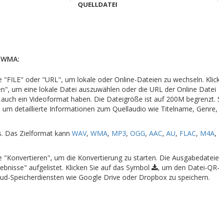
QUELLDATEI
 WMA:
che "FILE" oder "URL", um lokale oder Online-Dateien zu wechseln. Klic
en", um eine lokale Datei auszuwählen oder die URL der Online Datei
 auch ein Videoformat haben. Die Dateigröße ist auf 200M begrenzt.
um detaillierte Informationen zum Quellaudio wie Titelname, Genre, 
s. Das Zielformat kann
WAV
,
WMA
,
MP3
,
OGG
,
AAC
,
AU
,
FLAC
,
M4A
,
che "Konvertieren", um die Konvertierung zu starten. Die Ausgabedate
ebnisse" aufgelistet. Klicken Sie auf das Symbol
, um den Datei-QR
oud-Speicherdiensten wie Google Drive oder Dropbox zu speichern.