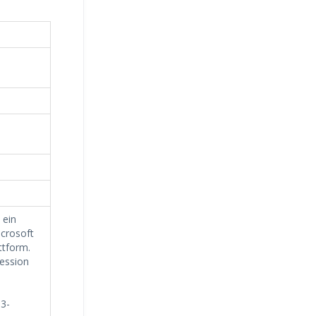
 ein
icrosoft
ttform.
ession
P3-