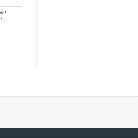
edia
er,