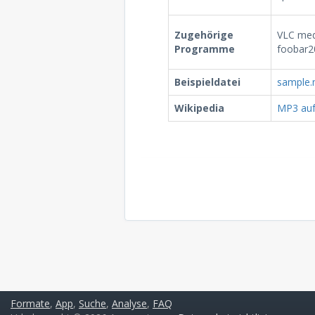
Zugehörige
VLC med
Programme
foobar2
Beispieldatei
sample
Wikipedia
MP3 auf
Formate
,
App
,
Suche
,
Analyse
,
FAQ