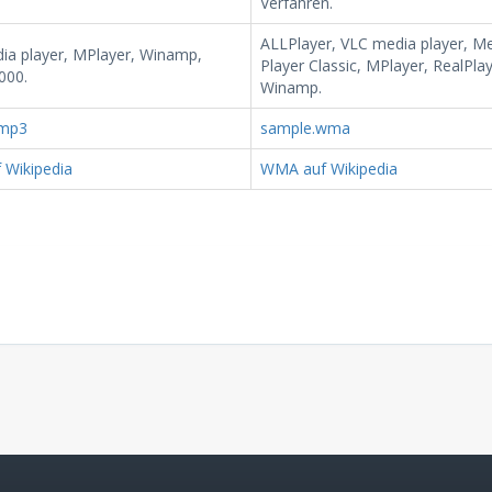
Verfahren.
ALLPlayer, VLC media player, M
ia player, MPlayer, Winamp,
Player Classic, MPlayer, RealPlay
000.
Winamp.
.mp3
sample.wma
 Wikipedia
WMA auf Wikipedia