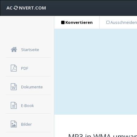
AC
NVERT.COM
Konvertieren
Ausschneiden
Startseite
PDF
Dokumente
E-Book
Bilder
MP3 in WMA umwande