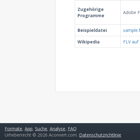
Zugehörige
Adobe F
Programme
Beispieldatei
sample.f
Wikipedia
FLV auf 
Formate
,
App
,
Suche
,
Analyse
,
FAQ
Urheberrecht © 2026 Aconvert.com.
Datenschutzrichtlinie