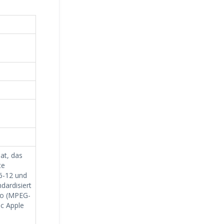
at, das
te
6-12 und
dardisiert
dio (MPEG-
ec Apple