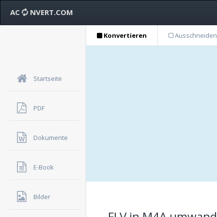
AC
NVERT.COM
Konvertieren
Ausschneiden
Startseite
PDF
Dokumente
E-Book
Bilder
FLV in M4A umwandel