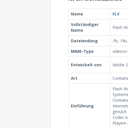
Name
FLV
Vollständiger
Flash Vi
Name
Dateiendung
.flv, .f4v
MIME-Type
video/x-
Entwickelt von
Adobe 
Art
Contain
Flash Vi
Systems
Contain
Einführung
Interne
genutzt 
Codec k
Playern 