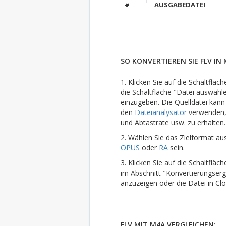
#
AUSGABEDATEI
SO KONVERTIEREN SIE FLV IN 
1. Klicken Sie auf die Schaltflä
die Schaltfläche "Datei auswähl
einzugeben. Die Quelldatei kann
den
Dateianalysator
verwenden, 
und Abtastrate usw. zu erhalten.
2. Wählen Sie das Zielformat au
OPUS
oder
RA
sein.
3. Klicken Sie auf die Schaltflä
im Abschnitt "Konvertierungserg
anzuzeigen oder die Datei in Cl
FLV MIT M4A VERGLEICHEN: