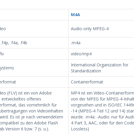
M4A
deo
Audio-only MPEG-4
, .f4p, .f4a, .f4b
.m4a
flv
video/mp4
International Organization for
Systems
Standardization
erformat
Containerformat
deo (FLV) ist ein von Adobe
MP4 ist ein Video-Containerform
 entwickeltes offenes
von der MPEG für MPEG-4-Inhal
erformat, das vornehmlich für
vorgesehen und in ISO/IEC 1449
tübertragungen von Videoinhalten
-14 (MPEG-4 Teil 12 und 14) stan
wird. Es ist je nach verwendetem
wurde. .m4a: -Audio: nur für Au
ompatibel zu den Adobe Flash
4 Part 3, AAC, oder für den Cod
ab Version 6 bzw. 7 (s. u.).
Lossless)