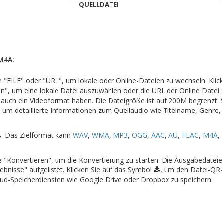
QUELLDATEI
M4A:
che "FILE" oder "URL", um lokale oder Online-Dateien zu wechseln. Klic
en", um eine lokale Datei auszuwählen oder die URL der Online Datei
 auch ein Videoformat haben. Die Dateigröße ist auf 200M begrenzt.
um detaillierte Informationen zum Quellaudio wie Titelname, Genre, 
s. Das Zielformat kann
WAV
,
WMA
,
MP3
,
OGG
,
AAC
,
AU
,
FLAC
,
M4A
,
che "Konvertieren", um die Konvertierung zu starten. Die Ausgabedate
ebnisse" aufgelistet. Klicken Sie auf das Symbol
, um den Datei-QR
oud-Speicherdiensten wie Google Drive oder Dropbox zu speichern.