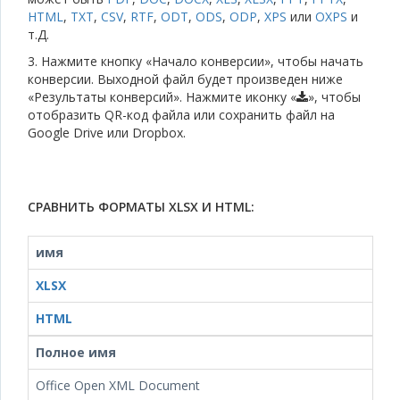
HTML
,
TXT
,
CSV
,
RTF
,
ODT
,
ODS
,
ODP
,
XPS
или
OXPS
и
т.Д.
3. Нажмите кнопку «Начало конверсии», чтобы начать
конверсии. Выходной файл будет произведен ниже
«Результаты конверсий». Нажмите иконку «
», чтобы
отобразить QR-код файла или сохранить файл на
Google Drive или Dropbox.
СРАВНИТЬ ФОРМАТЫ XLSX И HTML:
имя
XLSX
HTML
Полное имя
Office Open XML Document