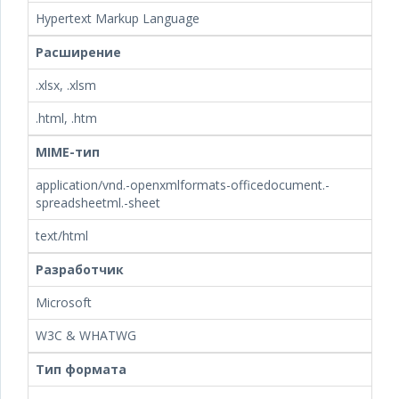
Hypertext Markup Language
Расширение
.xlsx, .xlsm
.html, .htm
MIME-тип
application/vnd.-openxmlformats-officedocument.-
spreadsheetml.-sheet
text/html
Разработчик
Microsoft
W3C & WHATWG
Тип формата