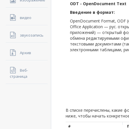
изображение
ODT - OpenDocument Text
Введение в формат:
видео
OpenDocument Format, ODF (о
Office Application — рус. о
приложений) — открытый фор
звукозапись
обмена редактируемыми офис
текстовыми документами (так
электронными таблицами, рис
Архив
Веб-
страница
В списке перечислены, какие 
ниже, чтобы начать конкретно
#