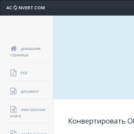
AC
NVERT.COM
домашняя
страница
PDF
документ
электронная
книга
Конвертировать O