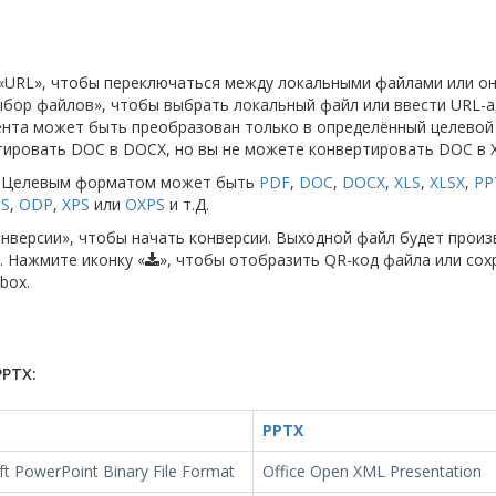
и «URL», чтобы переключаться между локальными файлами или о
бор файлов», чтобы выбрать локальный файл или ввести URL-а
ента может быть преобразован только в определённый целевой
ировать DOC в DOCX, но вы не можете конвертировать DOC в X
т. Целевым форматом может быть
PDF
,
DOC
,
DOCX
,
XLS
,
XLSX
,
PP
S
,
ODP
,
XPS
или
OXPS
и т.Д.
онверсии», чтобы начать конверсии. Выходной файл будет произ
. Нажмите иконку «
», чтобы отобразить QR-код файла или сох
box.
PTX:
PPTX
ft PowerPoint Binary File Format
Office Open XML Presentation