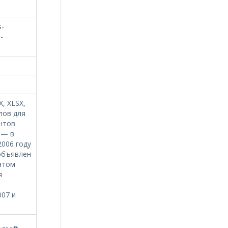
s-
-
, XLSX,
лов для
нтов
 — в
2006 году
объявлен
атом
я
007 и