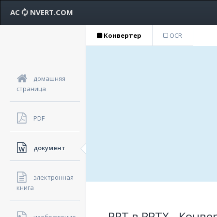
AC
NVERT.COM
Конвертер
OCR
домашняя
страница
PDF
документ
электронная
книга
PPT в PPTX - Конв