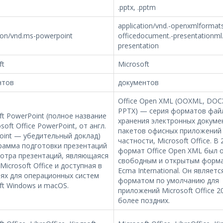
.pptx, .pptm
application/vnd.-openxmlformat
tion/vnd.ms-powerpoint
officedocument.-presentationml.
presentation
ft
Microsoft
нтов
документов
Office Open XML (OOXML, DOCX
PPTX) — серия форматов фай
ft PowerPoint (полное название
хранения электронных докуме
soft Office PowerPoint, от англ.
пакетов офисных приложений
oint — убедительный доклад)
частности, Microsoft Office. В 
рамма подготовки презентаций
формат Office Open XML был 
мотра презентаций, являющаяся
свободным и открытым форм
Microsoft Office и доступная в
Ecma International. Он являетс
ях для операционных систем
форматом по умолчанию для
ft Windows и macOS.
приложений Microsoft Office 2
более поздних.