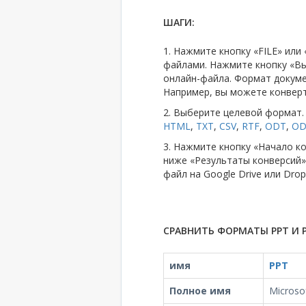
ШАГИ:
1. Нажмите кнопку «FILE» ил
файлами. Нажмите кнопку «Вы
онлайн-файла. Формат докум
Например, вы можете конверт
2. Выберите целевой форма
HTML
,
TXT
,
CSV
,
RTF
,
ODT
,
OD
3. Нажмите кнопку «Начало к
ниже «Результаты конверсий»
файл на Google Drive или Drop
СРАВНИТЬ ФОРМАТЫ PPT И P
имя
PPT
Полное имя
Microso