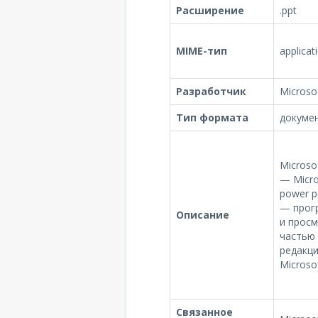
Расширение
.ppt
MIME-тип
applica
Разработчик
Microso
Тип формата
докуме
Microso
— Micro
power p
— прог
Описание
и прос
частью 
редакци
Microso
Связанное