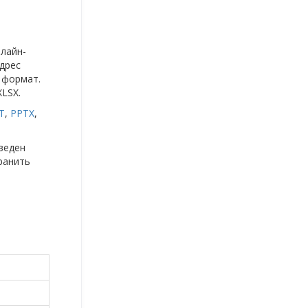
нлайн-
дрес
 формат.
LSX.
T
,
PPTX
,
веден
ранить