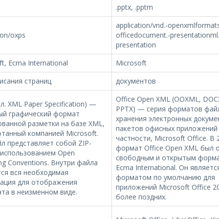
.pptx, .pptm
application/vnd.-openxmlformat
ion/oxps
officedocument.-presentationml.
presentation
t, Ecma International
Microsoft
исания страниц
документов
Office Open XML (OOXML, DOCX
гл. XML Paper Specification) —
PPTX) — серия форматов фай
ый графический формат
хранения электронных докуме
ванной разметки на базе XML,
пакетов офисных приложений
танный компанией Microsoft.
частности, Microsoft Office. В 
л представляет собой ZIP-
формат Office Open XML был 
 использованием Open
свободным и открытым форм
ng Conventions. Внутри файла
Ecma International. Он являетс
тся вся необходимая
форматом по умолчанию для
ация для отображения
приложений Microsoft Office 2
та в неизменном виде.
более поздних.