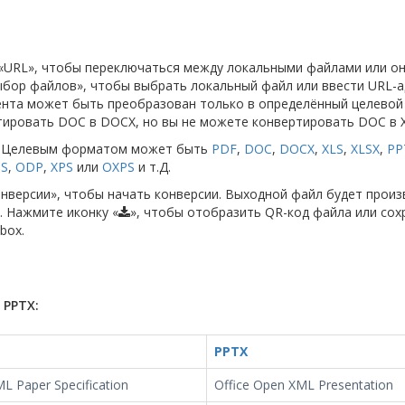
и «URL», чтобы переключаться между локальными файлами или о
бор файлов», чтобы выбрать локальный файл или ввести URL-а
ента может быть преобразован только в определённый целевой
ировать DOC в DOCX, но вы не можете конвертировать DOC в X
т. Целевым форматом может быть
PDF
,
DOC
,
DOCX
,
XLS
,
XLSX
,
PP
S
,
ODP
,
XPS
или
OXPS
и т.Д.
онверсии», чтобы начать конверсии. Выходной файл будет произ
. Нажмите иконку «
», чтобы отобразить QR-код файла или сох
box.
PPTX:
PPTX
L Paper Specification
Office Open XML Presentation