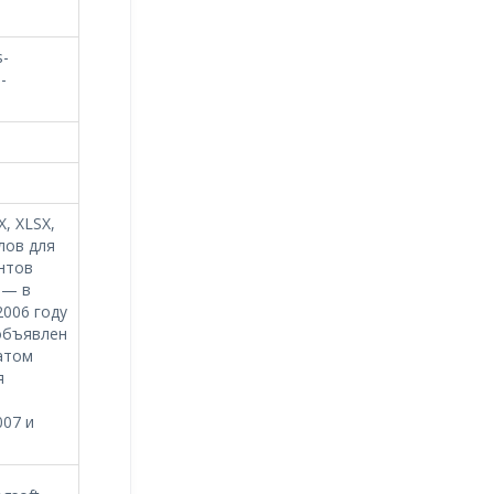
s-
-
, XLSX,
лов для
нтов
 — в
2006 году
объявлен
атом
я
007 и