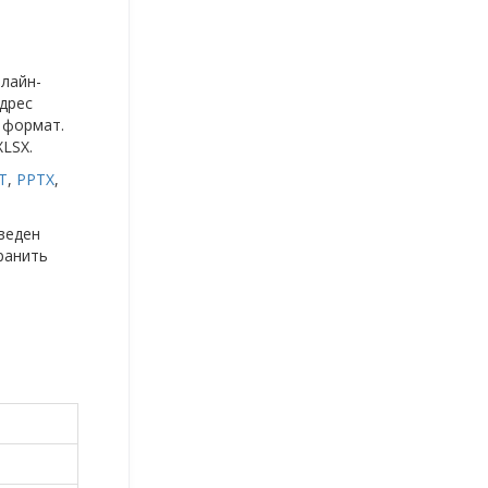
нлайн-
дрес
 формат.
LSX.
T
,
PPTX
,
веден
ранить