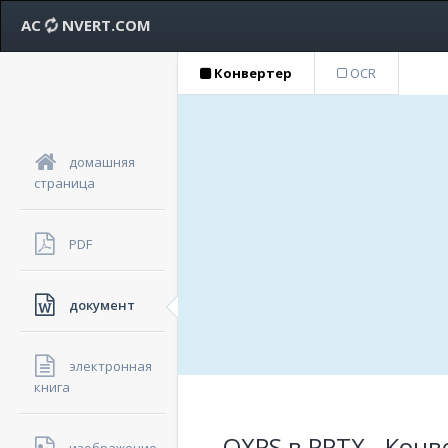
AC
NVERT.COM
Конвертер
OCR
домашняя
страница
PDF
документ
электронная
книга
OXPS в PPTX - Кон