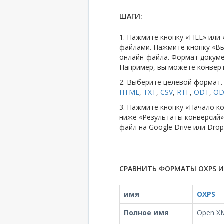
ШАГИ:
1. Нажмите кнопку «FILE» ил
файлами. Нажмите кнопку «Вы
онлайн-файла. Формат докум
Например, вы можете конверт
2. Выберите целевой форма
HTML
,
TXT
,
CSV
,
RTF
,
ODT
,
OD
3. Нажмите кнопку «Начало к
ниже «Результаты конверсий»
файл на Google Drive или Drop
СРАВНИТЬ ФОРМАТЫ OXPS И 
имя
OXPS
Полное имя
Open XM