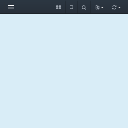
Toggle
navigation