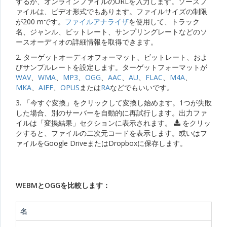
するか、オンラインファイルのURLを入力します。ソースフ
ァイルは、ビデオ形式でもあります。ファイルサイズの制限
が200 mです。
ファイルアナライザ
を使用して、トラック
名、ジャンル、ビットレート、サンプリングレートなどのソ
ースオーディオの詳細情報を取得できます。
2. ターゲットオーディオフォーマット、ビットレート、およ
びサンプルレートを設定します。ターゲットフォーマットが
WAV
、
WMA
、
MP3
、
OGG
、
AAC
、
AU
、
FLAC
、
M4A
、
MKA
、
AIFF
、
OPUS
または
RA
などでもいいです。
3. 「今すぐ変換」をクリックして変換し始めます。1つが失敗
した場合、別のサーバーを自動的に再試行します。出力ファ
イルは「変換結果」セクションに表示されます。
をクリッ
クすると、ファイルの二次元コードを表示します。或いはフ
ァイルをGoogle DriveまたはDropboxに保存します。
WEBMとOGGを比較します：
名