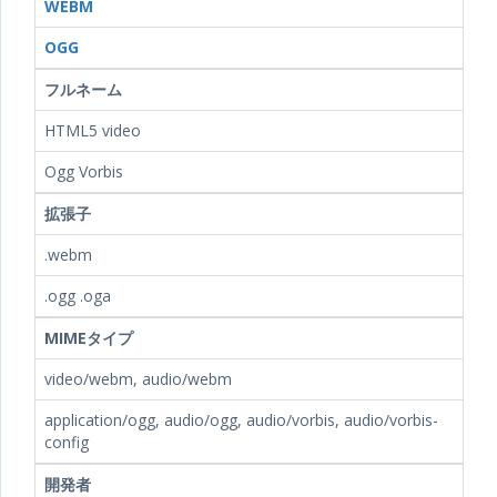
WEBM
OGG
フルネーム
HTML5 video
Ogg Vorbis
拡張子
.webm
.ogg .oga
MIMEタイプ
video/webm, audio/webm
application/ogg, audio/ogg, audio/vorbis, audio/vorbis-
config
開発者