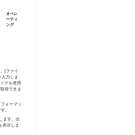
オペレ
ーティ
ング
。[ファイ
を入力しま
イザ
を使用
を取得できま
トフォーマッ
です。
します。出
を表示しま