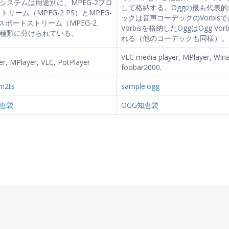
-2システムは用途別に、MPEG-2プロ
して格納する。Oggの最も代表
トリーム（MPEG-2 PS）とMPEG-
ックは音声コーデックのVorbis
スポートストリーム（MPEG-2
Vorbisを格納したOggはOgg Vor
2種類に分けられている。
れる（他のコーデックも同様）。
VLC media player, MPlayer, Win
r, MPlayer, VLC, PotPlayer
foobar2000.
m2ts
sample.ogg
知恵袋
OGG知恵袋