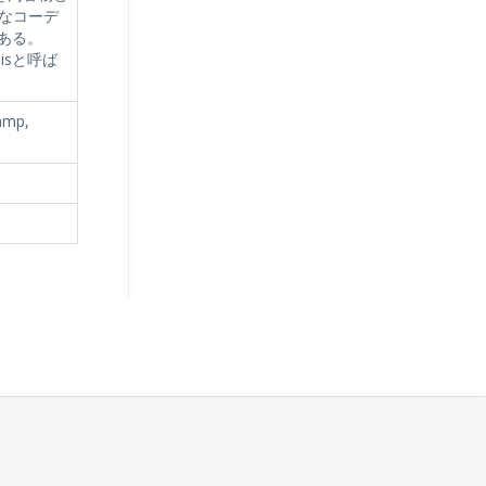
的なコーデ
である。
bisと呼ば
amp,