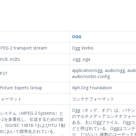
OGG
EG-2 transport stream
Ogg Vorbis
 .m2t .m2ts
.ogg .oga
application/ogg, audio/ogg, audi
MP2T
audio/vorbis-config
Picture Experts Group
Xiph.Org Foundation
フォーマット
コンテナフォーマット
Ogg（オッグ、オグ）は、パテ
2システム（MPEG-2 Systems）と
のマルチメディアコンテナフォー
G-2を多重化し、伝送するための規
ある。主にOggファイル、Ogg
ISO/IEC 13818-1およびITU-T勧
どと呼ばれている。Oggはコン
22.0において標準化されている。
り、1つないし複数のコーデック