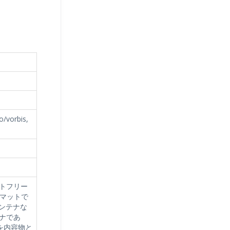
o/vorbis,
ントフリー
マットで
コンテナな
テナであ
を内容物と