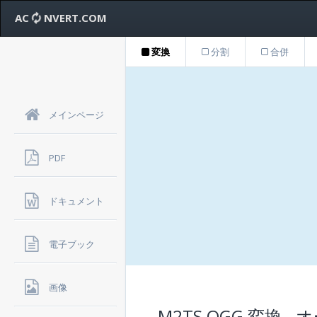
AC
NVERT.COM
変換
分割
合併
メインページ
PDF
ドキュメント
電子ブック
画像
M2TS OGG 変換