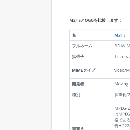
M2TSとOGGを比較します：
名
M2TS
フルネーム
BDAV MP
拡張子
.ts .mts
MIMEタイプ
video/
開発者
Moving 
種別
多重化
MPEG-
はMPE
格である。
告H.2
前書き