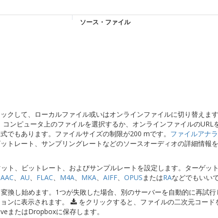
ソース・ファイル
」をクリックして、ローカルファイル或いはオンラインファイルに切り替えます
、コンピュータ上のファイルを選択するか、オンラインファイルのURL
式でもあります。ファイルサイズの制限が200 mです。
ファイルアナラ
ビットレート、サンプリングレートなどのソースオーディオの詳細情報
ーマット、ビットレート、およびサンプルレートを設定します。ターゲッ
、
AAC
、
AU
、
FLAC
、
M4A
、
MKA
、
AIFF
、
OPUS
または
RA
などでもいい
して変換し始めます。1つが失敗した場合、別のサーバーを自動的に再試行
ションに表示されます。
をクリックすると、ファイルの二次元コード
iveまたはDropboxに保存します。