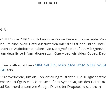
QUELLDATEI
GIF:
che "FILE" oder "URL", um lokale oder Online-Dateien zu wechseln. Klic
en", um eine lokale Datei auszuwählen oder die URL der Online Datei
 auch ein Audioformat haben. Die Dateigröße ist auf 200M begrenzt.
um detaillierte Informationen zum Quellvideo wie Video-Codec, Dau
s. Das Zielformat kann
MP4
,
AVI
,
FLV
,
MPG
,
MKV
,
WMV
,
M2TS
,
WEB
r
GIF
sein.
che "Konvertieren", um die Konvertierung zu starten. Die Ausgabedate
ebnisse" aufgelistet. Klicken Sie auf das Symbol
, um den Datei-QR
oud-Speicherdiensten wie Google Drive oder Dropbox zu speichern.