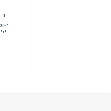
zilla
 GIMP,
mage