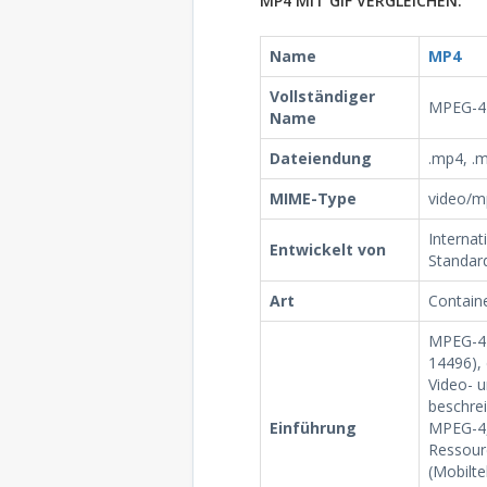
MP4 MIT GIF VERGLEICHEN:
Name
MP4
Vollständiger
MPEG-4 
Name
Dateiendung
.mp4, .m
MIME-Type
video/m
Internat
Entwickelt von
Standard
Art
Contain
MPEG-4 
14496),
Video- 
beschrei
Einführung
MPEG-4,
Ressour
(Mobilte