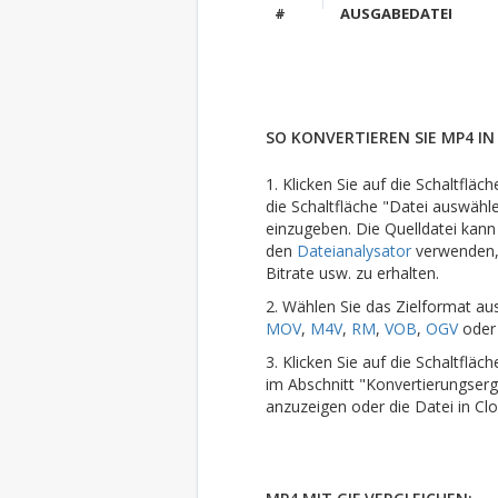
#
AUSGABEDATEI
SO KONVERTIEREN SIE MP4 IN 
1. Klicken Sie auf die Schaltflä
die Schaltfläche "Datei auswähl
einzugeben. Die Quelldatei kann
den
Dateianalysator
verwenden, 
Bitrate usw. zu erhalten.
2. Wählen Sie das Zielformat au
MOV
,
M4V
,
RM
,
VOB
,
OGV
ode
3. Klicken Sie auf die Schaltflä
im Abschnitt "Konvertierungserg
anzuzeigen oder die Datei in Cl