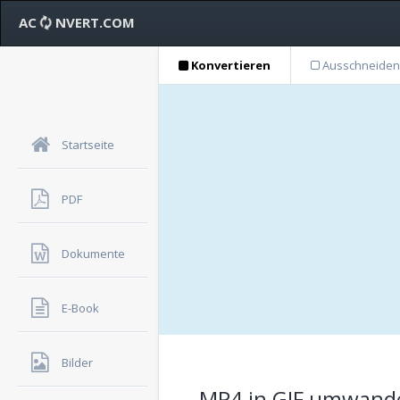
AC
NVERT.COM
Konvertieren
Ausschneiden
Startseite
PDF
Dokumente
E-Book
Bilder
MP4 in GIF umwandel