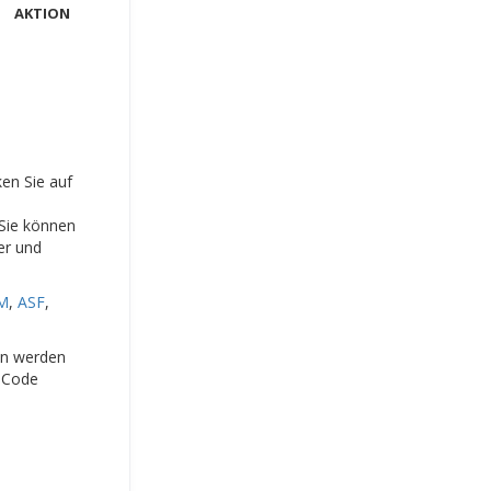
AKTION
ken Sie auf
 Sie können
er und
M
,
ASF
,
ien werden
-Code