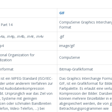
GIF
CompuServe Graphics Interchan
Part 14
Format
4a, .m4p, .m4b, .m4r, .m4v
.gif
p4
image/gif
ional Organization for
CompuServe
ization
erformat
Bitmap-Grafikformat
ist ein MPEG-Standard (ISO/IEC-
Das Graphics Interchange Forma
 der unter anderem Verfahren zur
GIF, ist ein Grafikformat für Bild
und Audiodatenkompression
Farbpalette. Es erlaubt eine verlu
bt. Ursprünglich war das Ziel von
Kompression der Bilder. Darüber
 Systeme mit geringen
können mehrere Einzelbilder in e
cen oder schmalen Bandbreiten
abgespeichert werden, die von 
lefon, Video-Telefon, …) bei
Betrachtungsprogrammen wie