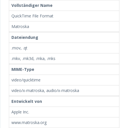
Vollständiger Name
QuickTime File Format
Matroska
Dateiendung
.mov, .qt
.mkv, .mk3d, .mka, .mks
MIME-Type
video/quicktime
video/x-matroska, audio/x-matroska
Entwickelt von
Apple Inc.
www.matroska.org