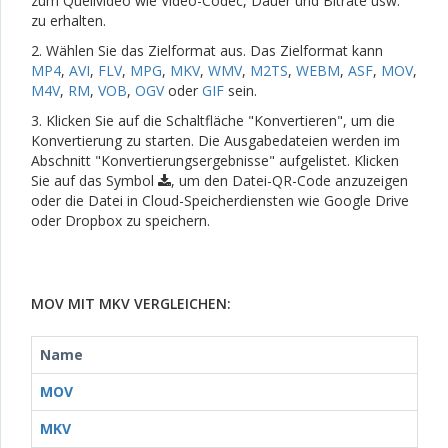
zum Quellvideo wie Video-Codec, Dauer und Bitrate usw.
zu erhalten.
2. Wählen Sie das Zielformat aus. Das Zielformat kann
MP4
,
AVI
,
FLV
,
MPG
,
MKV
,
WMV
,
M2TS
,
WEBM
,
ASF
,
MOV
,
M4V
,
RM
,
VOB
,
OGV
oder
GIF
sein.
3. Klicken Sie auf die Schaltfläche "Konvertieren", um die
Konvertierung zu starten. Die Ausgabedateien werden im
Abschnitt "Konvertierungsergebnisse" aufgelistet. Klicken
Sie auf das Symbol
, um den Datei-QR-Code anzuzeigen
oder die Datei in Cloud-Speicherdiensten wie Google Drive
oder Dropbox zu speichern.
MOV MIT MKV VERGLEICHEN:
Name
MOV
MKV