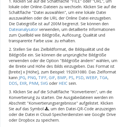
1. Klicken Sie auf die Schaltfläche "FILE" oder "URL", um
lokale oder Online-Dateien zu wechseln. Klicken Sie auf die
Schaltfläche "Datei auswählen", um eine lokale Datei
auszuwählen oder die URL der Online Datei einzugeben.
Die Dateigröße ist auf 200M begrenzt. Sie können den
Dateianalysator
verwenden, um detaillierte Informationen
zum Quellbild wie Bildgröße, Auflösung, Qualität und
transparente Farbe usw. zu erhalten.
2. Stellen Sie das Zielbildformat, die Bildqualität und die
Bildgröße ein. Sie können die ursprüngliche Bildgröße
verwenden oder die Option "Bildgröße ändern" wählen, um
die Breite und Höhe des Bilds einzugeben. Das Format ist
[breite] x [Höhe], zum Beispiel: 1920X1080. Das Zielformat
kann
JPG
,
PNG
,
TIFF
,
GIF
,
BMP
,
PS
,
PSD
,
WEBP
,
TGA
,
DDS
,
EXR
,
PNM
,
SVG
oder
HEIC
sein.
3. Klicken Sie auf die Schaltfläche "Konvertieren", um die
Konvertierung zu starten. Die Ausgabedateien werden im
Abschnitt "Konvertierungsergebnisse" aufgelistet. Klicken
Sie auf das Symbol
, um den Datei-QR-Code anzuzeigen
oder die Datei in Cloud-Speicherdiensten wie Google Drive
oder Dropbox zu speichern.