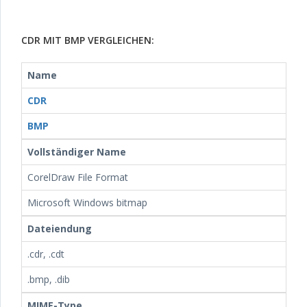
CDR MIT BMP VERGLEICHEN:
Name
CDR
BMP
Vollständiger Name
CorelDraw File Format
Microsoft Windows bitmap
Dateiendung
.cdr, .cdt
.bmp, .dib
MIME-Type