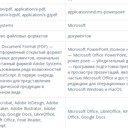
ion/pdf, application/x-pdf,
application/vnd.ms-powerpoint
ion/x-bzpdf, application/x-gzpdf
Systems
Microsoft
тво файловых форматов
документов
e Document Format (PDF) —
Microsoft PowerPoint (полное 
тформенный открытый формат
— Microsoft Office PowerPoint,
нных документов, изначально
power point — убедительный д
отанный фирмой Adobe Systems
— программа подготовки пре
льзованием ряда возможностей
и просмотра презентаций, яв
ostScript. В первую очередь
частью Microsoft Office и дост
начен для представления
редакциях для операционных 
фической продукции в
Microsoft Windows и macOS.
нном виде.
crobat, Adobe InDesign, Adobe
ker, Adobe Illustrator, Adobe
Microsoft Office, LibreOffice, Ki
op, Google Docs, LibreOffice,
Office, Google Docs.
t Office, Foxit Reader,
ipt.