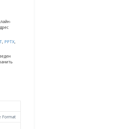
нлайн-
дрес
T
,
PPTX
,
веден
ранить
le Format