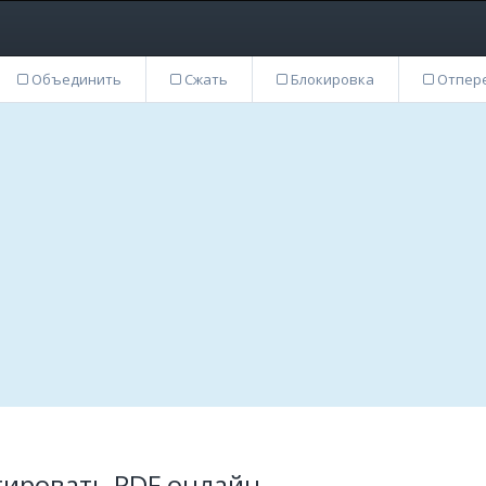
Объединить
Сжать
Блокировка
Отпер
ртировать PDF онлайн