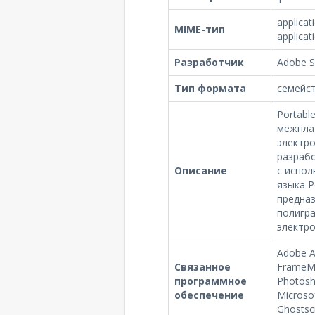
applicat
MIME-тип
applicat
Разработчик
Adobe 
Тип формата
семейс
Portabl
межпла
электро
разраб
Описание
с испо
языка P
предназ
полигра
электро
Adobe A
Связанное
FrameMa
программное
Photosh
обеспечение
Microsof
Ghostscr