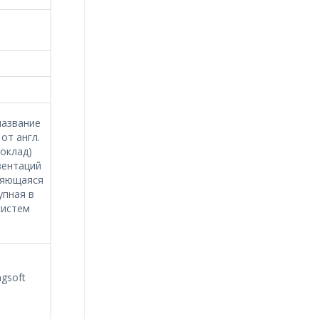
название
 от англ.
оклад)
зентаций
ляющаяся
упная в
систем
ngsoft