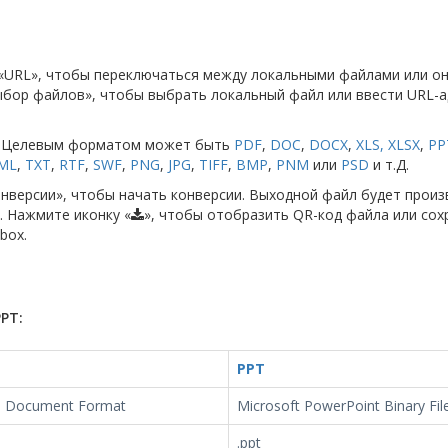
и «URL», чтобы переключаться между локальными файлами или о
бор файлов», чтобы выбрать локальный файл или ввести URL-а
т. Целевым форматом может быть
PDF
,
DOC
,
DOCX
,
XLS
,
XLSX
,
PP
ML
,
TXT
,
RTF
,
SWF
,
PNG
,
JPG
,
TIFF
,
BMP
,
PNM
или
PSD
и т.Д.
онверсии», чтобы начать конверсии. Выходной файл будет произ
. Нажмите иконку «
», чтобы отобразить QR-код файла или сох
box.
PT:
PPT
e Document Format
Microsoft PowerPoint Binary Fi
.ppt