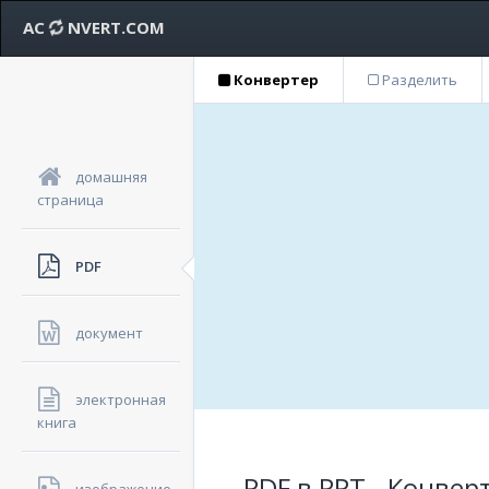
AC
NVERT.COM
Конвертер
Разделить
домашняя
страница
PDF
документ
электронная
книга
PDF в PPT - Конве