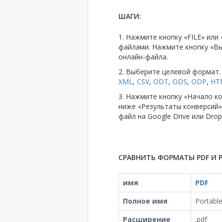
ШАГИ:
1. Нажмите кнопку «FILE» ил
файлами. Нажмите кнопку «Вы
онлайн-файла.
2. Выберите целевой форма
XML
,
CSV
,
ODT
,
ODS
,
ODP
,
HT
3. Нажмите кнопку «Начало к
ниже «Результаты конверсий»
файл на Google Drive или Drop
СРАВНИТЬ ФОРМАТЫ PDF И P
имя
PDF
Полное имя
Portabl
Расширение
.pdf