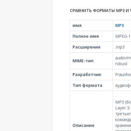
СРАВНИТЬ ФОРМАТЫ MP3 И 
имя
MP3
Полное имя
MPEG-1 
Расширение
.mp3
audio/m
MIME-тип
robust
Разработчик
Fraunhof
Тип формата
аудиоф
MP3 (бо
Layer 3
третьег
команд
Описание
хранен