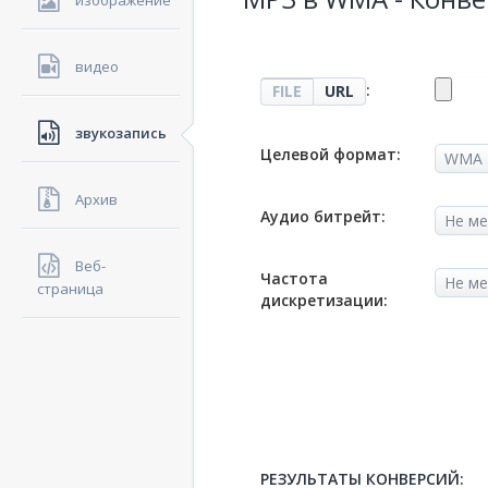
изображение
видео
:
FILE
URL
звукозапись
Целевой формат:
Архив
Аудио битрейт:
Веб-
Частота
страница
дискретизации:
РЕЗУЛЬТАТЫ КОНВЕРСИЙ: