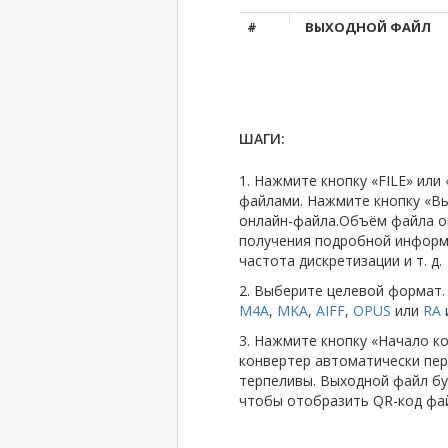
#
ВЫХОДНОЙ ФАЙЛ
ШАГИ:
1. Нажмите кнопку «FILE» ил
файлами. Нажмите кнопку «Вы
онлайн-файла.Объём файла о
получения подробной информа
частота дискретизации и т. д.
2. Выберите целевой форма
M4A
,
MKA
,
AIFF
,
OPUS
или
RA
и
3. Нажмите кнопку «Начало ко
конвертер автоматически пер
терпеливы. Выходной файл бу
чтобы отобразить QR-код файл