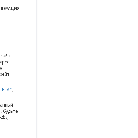
ПЕРАЦИЯ
нлайн-
дрес
я
рейт,
,
FLAC
,
данный
, будьте
«
»,