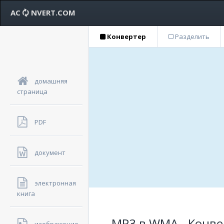
AC
NVERT.COM
Конвертер
Разделить
домашняя
страница
PDF
документ
электронная
книга
MP3 в WMA - Конве