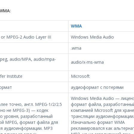
WMA:
WMA
or MPEG-2 Audio Layer III
Windows Media Audio
.wma
peg, audio/MPA, audio/mpa-
audio/x-ms-wma
er Institute
Microsoft
ормат
аудиоформат с потерями
Windows Media Audio — лицен
лее точно, англ. MPEG-1/2/2.5
формат файла, разработанны
; но не MPEG-3) — кодек
компанией Microsoft для хран
о уровня, разработанный
трансляции аудиоинформации
ой MPEG, формат файла для
Изначально формат WMA
ия аудиоинформации. MP3
рекламировался как альтерна