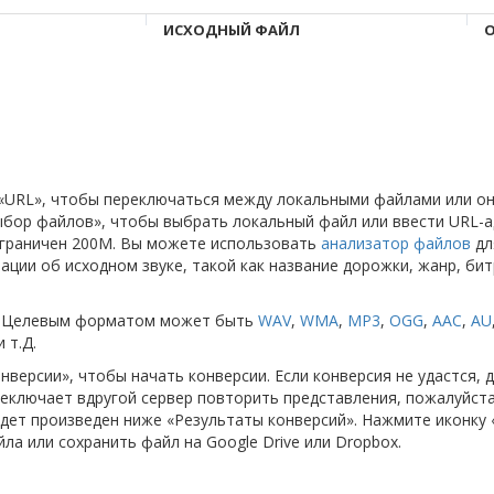
ИСХОДНЫЙ ФАЙЛ
О
и «URL», чтобы переключаться между локальными файлами или о
бор файлов», чтобы выбрать локальный файл или ввести URL-а
граничен 200M. Вы можете использовать
анализатор файлов
дл
ции об исходном звуке, такой как название дорожки, жанр, бит
т. Целевым форматом может быть
WAV
,
WMA
,
MP3
,
OGG
,
AAC
,
AU
 т.Д.
нверсии», чтобы начать конверсии. Если конверсия не удастся, 
еключает вдругой сервер повторить представления, пожалуйста
дет произведен ниже «Результаты конверсий». Нажмите иконку 
а или сохранить файл на Google Drive или Dropbox.