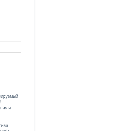
зируемый
й
ения и
.
тива