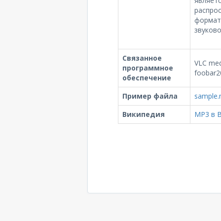
являетс
распро
формат
звуков
Связанное
VLC med
программное
foobar2
обеспечение
Пример файла
sample
Википедия
MP3 в 