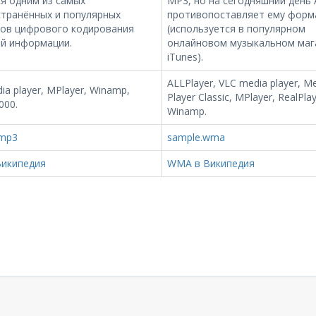
я одним из самых
MP3, но на сегодняшний день 
странённых и популярных
противопоставляет ему форм
ов цифрового кодирования
(используется в популярном
ой информации.
онлайновом музыкальном маг
iTunes).
ALLPlayer, VLC media player, M
ia player, MPlayer, Winamp,
Player Classic, MPlayer, RealPlay
000.
Winamp.
.mp3
sample.wma
Википедия
WMA в Википедия