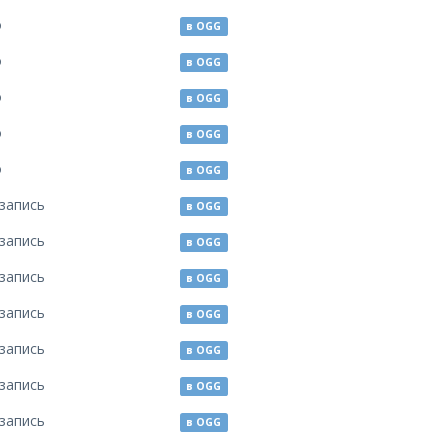
о
в OGG
о
в OGG
о
в OGG
о
в OGG
о
в OGG
запись
в OGG
запись
в OGG
запись
в OGG
запись
в OGG
запись
в OGG
запись
в OGG
запись
в OGG