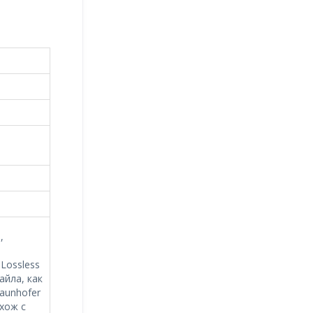
,
Lossless
айла, как
aunhofer
схож с