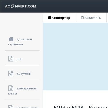
AC
NVERT.COM
Конвертер
Разделить
домашняя
страница
PDF
документ
электронная
книга
MP3 в M4A - Конве