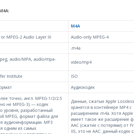
M4A:
M4A
or MPEG-2 Audio Layer III
Audio-only MPEG-4
.m4a
peg, audio/MPA, audio/mpa-
video/mp4
er Institute
ISO
ормат
Аудиокодек
лее точно, англ. MPEG-1/2/2.5
Данные, сжатые Apple Lossless
; но не MPEG-3) — кодек
хранятся в контейнере MP4 с
о уровня, разработанный
расширением .m4a. Хотя Apple 
ой MPEG, формат файла для
имеет такое же расширение ф
ия аудиоинформации. MP3
AAC (сжатие с потерями) от Fr
я одним из самых
IIS, это не AAC: данный кодек 