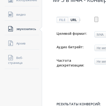
изображение
видео
:
FILE
URL
звукозапись
Целевой формат:
Архив
Аудио битрейт:
Веб-
Частота
страница
дискретизации:
РЕЗУЛЬТАТЫ КОНВЕРСИЙ: