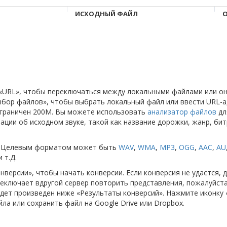
ИСХОДНЫЙ ФАЙЛ
О
и «URL», чтобы переключаться между локальными файлами или о
бор файлов», чтобы выбрать локальный файл или ввести URL-а
граничен 200M. Вы можете использовать
анализатор файлов
дл
ции об исходном звуке, такой как название дорожки, жанр, бит
т. Целевым форматом может быть
WAV
,
WMA
,
MP3
,
OGG
,
AAC
,
AU
 т.Д.
нверсии», чтобы начать конверсии. Если конверсия не удастся, 
еключает вдругой сервер повторить представления, пожалуйста
дет произведен ниже «Результаты конверсий». Нажмите иконку 
а или сохранить файл на Google Drive или Dropbox.