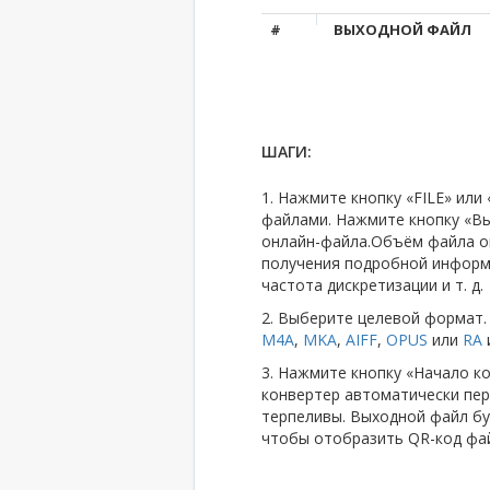
#
ВЫХОДНОЙ ФАЙЛ
ШАГИ:
1. Нажмите кнопку «FILE» ил
файлами. Нажмите кнопку «Вы
онлайн-файла.Объём файла о
получения подробной информа
частота дискретизации и т. д.
2. Выберите целевой форма
M4A
,
MKA
,
AIFF
,
OPUS
или
RA
и
3. Нажмите кнопку «Начало ко
конвертер автоматически пер
терпеливы. Выходной файл бу
чтобы отобразить QR-код файл