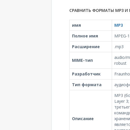
СРАВНИТЬ ФОРМАТЫ MP3 И 
имя
MP3
Полное имя
MPEG-1 
Расширение
.mp3
audio/m
MIME-тип
robust
Разработчик
Fraunhof
Тип формата
аудиоф
MP3 (бо
Layer 3
третьег
команд
Описание
хранен
являетс