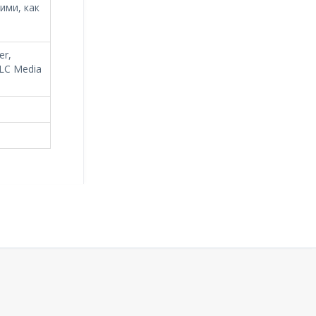
ими, как
er,
VLC Media