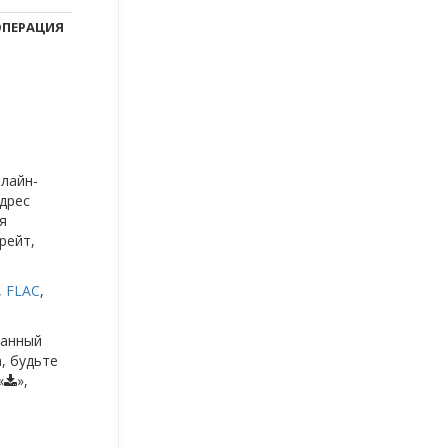
ПЕРАЦИЯ
нлайн-
дрес
я
рейт,
,
FLAC
,
данный
, будьте
«
»,