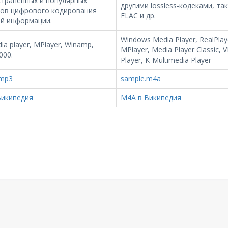
странённых и популярных
другими lossless-кодеками, так
ов цифрового кодирования
FLAC и др.
ой информации.
Windows Media Player, RealPlay
ia player, MPlayer, Winamp,
MPlayer, Media Player Classic, 
000.
Player, K-Multimedia Player
.mp3
sample.m4a
Википедия
M4A в Википедия