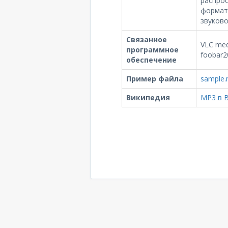
распро
формат
звуков
Связанное
VLC med
программное
foobar2
обеспечение
Пример файла
sample
Википедия
MP3 в 