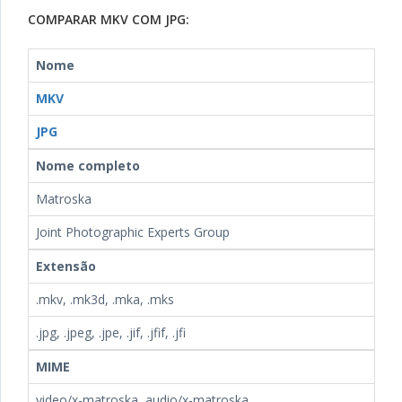
COMPARAR MKV COM JPG:
Nome
MKV
JPG
Nome completo
Matroska
Joint Photographic Experts Group
Extensão
.mkv, .mk3d, .mka, .mks
.jpg, .jpeg, .jpe, .jif, .jfif, .jfi
MIME
video/x-matroska, audio/x-matroska