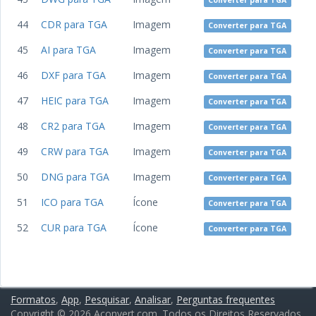
Converter para TGA
44
CDR para TGA
Imagem
Converter para TGA
45
AI para TGA
Imagem
Converter para TGA
46
DXF para TGA
Imagem
Converter para TGA
47
HEIC para TGA
Imagem
Converter para TGA
48
CR2 para TGA
Imagem
Converter para TGA
49
CRW para TGA
Imagem
Converter para TGA
50
DNG para TGA
Imagem
Converter para TGA
51
ICO para TGA
Ícone
Converter para TGA
52
CUR para TGA
Ícone
Converter para TGA
Formatos
,
App
,
Pesquisar
,
Analisar
,
Perguntas frequentes
Copyright © 2026 Aconvert.com. Todos os Direitos Reservados.