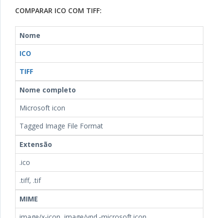
COMPARAR ICO COM TIFF:
Nome
ICO
TIFF
Nome completo
Microsoft icon
Tagged Image File Format
Extensão
.ico
.tiff, .tif
MIME
image/x-icon, image/vnd.-microsoft.icon