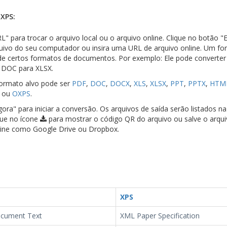
XPS:
L" para trocar o arquivo local ou o arquivo online. Clique no botão "
quivo do seu computador ou insira uma URL de arquivo online. Um fo
r de certos formatos de documentos. Por exemplo: Ele pode converte
 DOC para XLSX.
formato alvo pode ser
PDF
,
DOC
,
DOCX
,
XLS
,
XLSX
,
PPT
,
PPTX
,
HTM
ou
OXPS
.
ora" para iniciar a conversão. Os arquivos de saída serão listados n
que no ícone
para mostrar o código QR do arquivo ou salve o arqu
ine como Google Drive ou Dropbox.
XPS
cument Text
XML Paper Specification