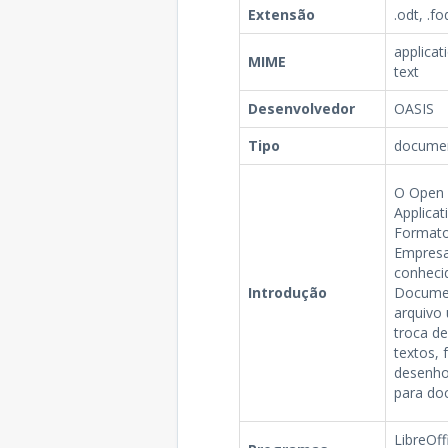
Extensão
.odt, .fo
applicat
MIME
text
Desenvolvedor
OASIS
Tipo
documen
O Open 
Applica
Formato
Empresa
conhec
Introdução
Documen
arquivo
troca d
textos, 
desenhos
para doc
LibreOff