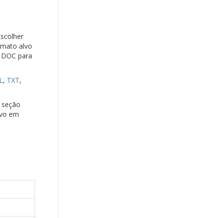
Escolher
rmato alvo
r DOC para
L
,
TXT
,
a seção
ivo em