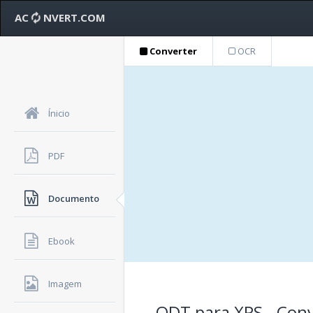
AC
NVERT.COM
Converter
OCR
Ínicio
PDF
Documento
Ebook
Imagem
ODT para XPS - Con