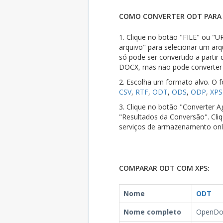
COMO CONVERTER ODT PARA 
1. Clique no botão "FILE" ou "UR
arquivo" para selecionar um ar
só pode ser convertido a parti
DOCX, mas não pode converter
2. Escolha um formato alvo. O 
CSV
,
RTF
,
ODT
,
ODS
,
ODP
,
XPS
3. Clique no botão "Converter Ag
"Resultados da Conversão". Cli
serviços de armazenamento onl
COMPARAR ODT COM XPS:
Nome
ODT
Nome completo
OpenDo