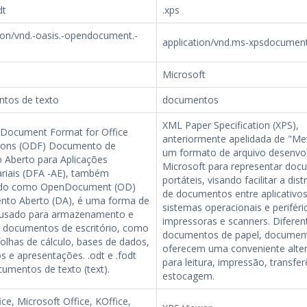
dt
.xps
ion/vnd.-oasis.-opendocument.-
application/vnd.ms-xpsdocumen
Microsoft
tos de texto
documentos
XML Paper Specification (XPS),
Document Format for Office
anteriormente apelidada de "Met
tions (ODF) Documento de
um formato de arquivo desenvol
 Aberto para Aplicações
Microsoft para representar do
riais (DFA -AE), também
portáteis, visando facilitar a dist
ido como OpenDocument (OD)
de documentos entre aplicativos
to Aberto (DA), é uma forma de
sistemas operacionais e perifér
 usado para armazenamento e
impressoras e scanners. Diferen
e documentos de escritório, como
documentos de papel, documen
folhas de cálculo, bases de dados,
oferecem uma conveniente alter
 e apresentações. .odt e .fodt
para leitura, impressão, transfer
umentos de texto (text).
estocagem.
ice, Microsoft Office, KOffice,