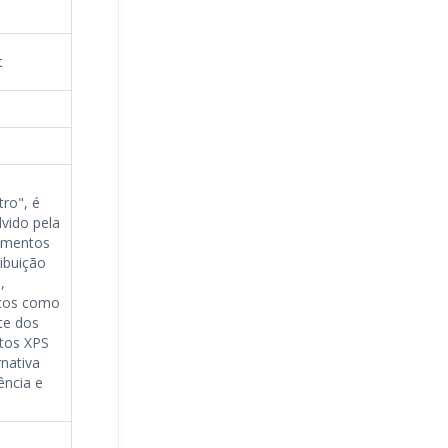
t
ro", é
vido pela
cumentos
ribuição
,
icos como
te dos
tos XPS
nativa
ência e